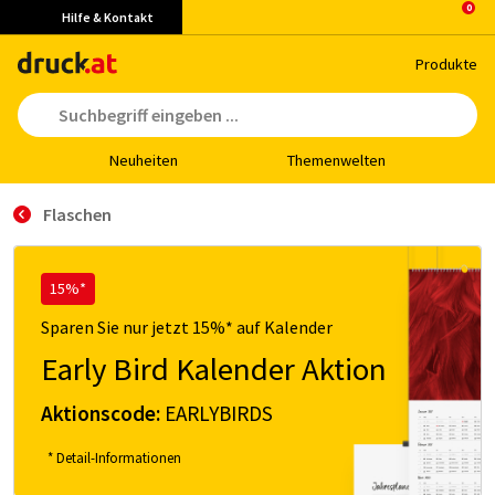
Hilfe & Kontakt
Pro­duk­te
Neu­hei­ten
The­men­wel­ten
Flaschen
15%*
Sparen Sie nur jetzt 15%* auf Kalender
Early Bird Kalender Aktion
Aktionscode:
EARLYBIRDS
* Detail-Informationen