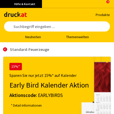
Hilfe & Kontakt
Pro­duk­te
Neu­hei­ten
The­men­wel­ten
Standard-Feuerzeuge
15%*
Sparen Sie nur jetzt 15%* auf Kalender
Early Bird Kalender Aktion
Aktionscode:
EARLYBIRDS
* Detail-Informationen