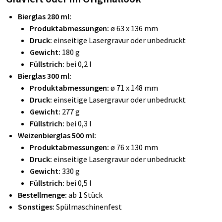
Bierglas 280 ml:
Produktabmessungen:
ø 63 x 136 mm
Druck:
einseitige Lasergravur oder unbedruckt
Gewicht:
180 g
Füllstrich:
bei
0,2 l
Bierglas 300 ml:
Produktabmessungen:
ø 71 x 148 mm
Druck:
einseitige Lasergravur oder unbedruckt
Gewicht:
277 g
Füllstrich:
bei
0,3 l
Weizenbierglas 500 ml:
Produktabmessungen:
ø 76 x 130 mm
Druck:
einseitige Lasergravur oder unbedruckt
Gewicht:
330 g
Füllstrich:
bei
0,5 l
Bestellmenge:
ab 1 Stück
Sonstiges:
Spülmaschinenfest