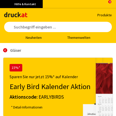
Hilfe & Kontakt
Pro­duk­te
Neu­hei­ten
The­men­wel­ten
Gläser
15%*
Sparen Sie nur jetzt 15%* auf Kalender
Early Bird Kalender Aktion
Aktionscode:
EARLYBIRDS
* Detail-Informationen