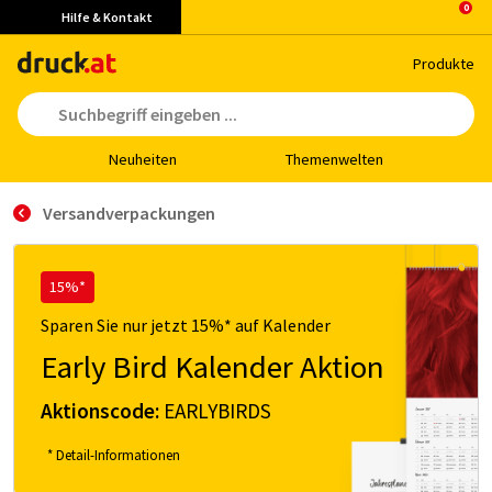
Hilfe & Kontakt
Pro­duk­te
Neu­hei­ten
The­men­wel­ten
Versandverpackungen
15%*
Sparen Sie nur jetzt 15%* auf Kalender
Early Bird Kalender Aktion
Aktionscode:
EARLYBIRDS
* Detail-Informationen