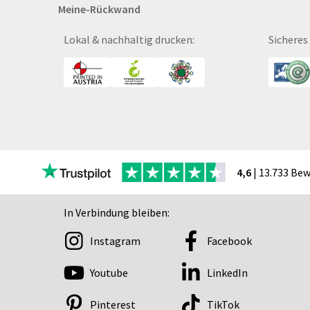
Meine-Rückwand
Bücher
CAD-Baupläne
Lokal & nachhaltig drucken:
Sicheres
Canvas
Collegeblöcke
Coupon-Kalender
DISPA®-Papierplatte
Deckenhänger
Displaykarton
Displays
4,6
| 13.733 Be
Druckbleistift
DTF Druck
In Verbindung bleiben:
Durchschreibegarnitu
Instagram
Facebook
Echtglasschilder
Ein­lass- und Kon­troll­
Youtube
LinkedIn
der
Eintrittskarten
Pinterest
TikTok