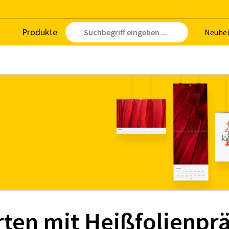
Pro­duk­te
Neu­hei
rten mit Heißfolienpr