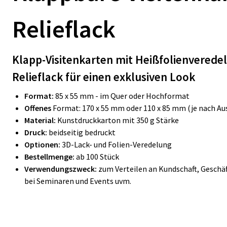
Relieflack
Klapp-Visitenkarten mit Heißfolienverede
Relieflack für einen exklusiven Look
Format:
85 x 55 mm - im Quer oder Hochformat
Offenes
Format: 170 x 55 mm oder 110 x 85 mm (je nach Au
Material:
Kunstdruckkarton mit 350 g Stärke
Druck:
beidseitig bedruckt
Optionen:
3D-
Lack- und Folien-Veredelung
Bestellmenge:
ab 100 Stück
Verwendungszweck:
zum Verteilen an Kundschaft, Geschä
bei Seminaren und Events uvm.