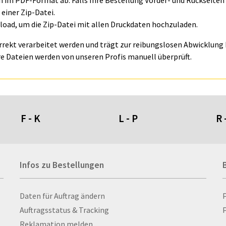
ln im PDF-Format ab. Falls Ihre Bestellung Vorder- und Rückseite
einer Zip-Datei.
oad, um die Zip-Datei mit allen Druckdaten hochzuladen.
orrekt verarbeitet werden und trägt zur reibungslosen Abwicklung I
e Dateien werden von unseren Profis manuell überprüft.
F - K
L - P
R 
Fahnen- und Wimpelketten
L-Banner
Ra
Infos zu Bestellungen
Fahnensysteme
Lampen
Re
Faltschilder / Nasenschilder
Lanyards & Schlüsselbänder
Re
atten
Feuerzeuge
Laptoptaschen & -
Ri
Infos zu Bestellungen
Daten für Auftrag ändern
nn­rah­
Fischerhut
rucksäcke
Ro
Auftragsstatus & Tracking
P
Flachmänner
Lautsprecher
Ru
Reklamation melden