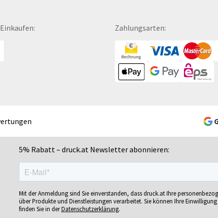
Fußbälle
Mousepads
Se
Fußmatten
Mundschutzmasken
Sc
 Einkaufen:
Zahlungsarten:
Gelschreiber
Namensschilder
Se
Gepäckanhänger
Notizbücher
Si
Geschenk-Sets
Ohrstöpsel
Si
Geschenkband
Ordner
Si
Geschenkboxen
POS-Displays
So
Geschenkkartons
PVC-Hartschaumplatten
So
Geschenkpapier
Paketklebebänder
So
wertungen
Getränkebecher
Papierbanderolen
Sn
Getränkedosen
Papiertragetaschen
Sp
5% Rabatt – druck.at Newsletter abonnieren:
ren
Glastrophäen
Pappfiguren
Sp
Gläser
Personalisierte Postkarten
Sp
bän­
Grußkarten
Pins
Sp
Mit der Anmeldung sind Sie einverstanden, dass druck.at Ihre personenbezo
Gutscheine
Plakate
Sp
über Produkte und Dienstleistungen verarbeitet. Sie können Ihre Einwilligung 
finden Sie in der
Datenschutzerklärung
.
Gutscheinhefte
Plakatwände
Sp