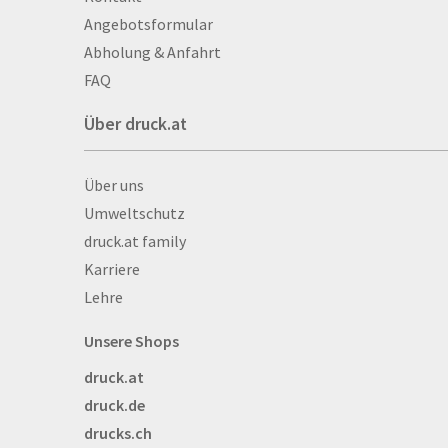
Aufkleber
Angebotsformular
Auszeichnungen
Abholung & Anfahrt
Autogrammkarten
FAQ
Backlight
Über druck.at
Banner
Basketbälle
Über druck.at
Über uns
Beachflags
Umweltschutz
Becher
druck.at family
Bekleidung
Karriere
Bestecktaschen
Lehre
Bettwäsche
Blöcke
Unsere Shops
Briefpapier
druck.at
Broschüren
druck.de
Buttons
drucks.ch
Bälle