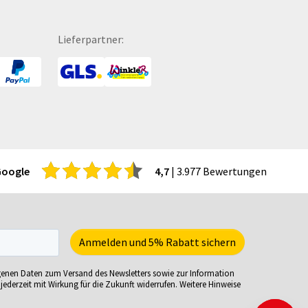
itenwände für Zelte
Turnbeutel
hattenfugenrahmen
Türhänger
Lieferpartner:
rvietten
Türmatten
cherheitsbekleidung
Urkunden
tzmöbel
USB-Sticks
tzsäcke
Verkaufsständer
ftcoverbücher
Verpackungen
mmerbekleidung
Versandverpackungen
nnenbrillen
Visitenkarten
Google
4,7
| 3.977 Bewertungen
acks
Volleybälle
eisekarten
Wahl- &
iele-Sets
Veranstaltungsplakate
iralbücher
Wasserkaraffe
ort- und Freizeittaschen
Weihnachtskarten
genen Daten zum Versand des Newsletters sowie zur Information
ortartikel
Weinverpackungen
jederzeit mit Wirkung für die Zukunft widerrufen. Weitere Hinweise
irituosen
Werbesäulen