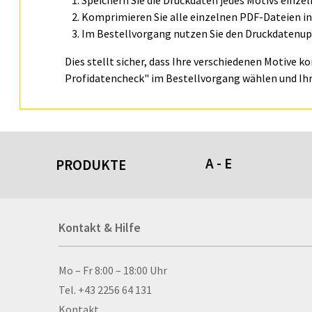
Speichern Sie die Druckdaten jedes Motivs einze
Komprimieren Sie alle einzelnen PDF-Dateien in 
Im Bestellvorgang nutzen Sie den Druckdatenupl
Dies stellt sicher, dass Ihre verschiedenen Motive k
Profidatencheck" im Bestellvorgang wählen und Ihr
A - E
PRODUKTE
Acrylschilder
Kontakt & Hilfe
Anti-Stressbälle
Allwetterplakate
Aluminium-Verbundpl
Kontakt & Hilfe
Mo – Fr 8:00 – 18:00 Uhr
Alu­mi­ni­um-Tex­til­spa
Tel. +43 2256 64 131
men
Kontakt