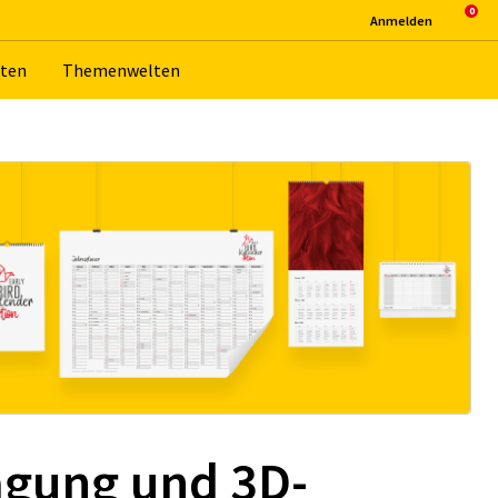
An­mel­den
­ten
The­men­wel­ten
ägung und 3D-