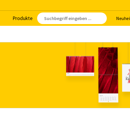
Pro­duk­te
Neu­hei
n