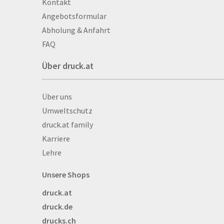
Kontakt
Aufkleber
Angebotsformular
Auszeichnungen
Abholung & Anfahrt
Autogrammkarten
FAQ
Backlight
Über druck.at
Banner
Basketbälle
Über druck.at
Über uns
Beachflags
Umweltschutz
Becher
druck.at family
Bekleidung
Karriere
Bestecktaschen
Lehre
Bettwäsche
Blöcke
Unsere Shops
Briefpapier
druck.at
Broschüren
druck.de
Buttons
drucks.ch
Bälle