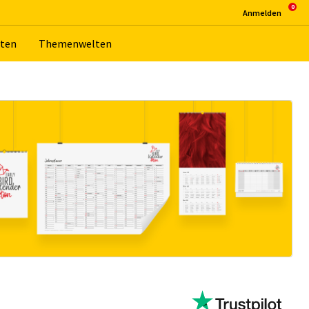
An­mel­den
­ten
The­men­wel­ten