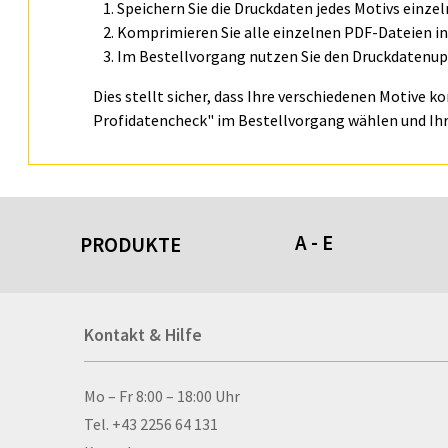
Speichern Sie die Druckdaten jedes Motivs einze
Komprimieren Sie alle einzelnen PDF-Dateien in 
Im Bestellvorgang nutzen Sie den Druckdatenupl
Dies stellt sicher, dass Ihre verschiedenen Motive k
Profidatencheck" im Bestellvorgang wählen und Ihr
A - E
PRODUKTE
Acrylschilder
Kontakt & Hilfe
Anti-Stressbälle
Allwetterplakate
Aluminium-Verbundpl
Kontakt & Hilfe
Mo – Fr 8:00 – 18:00 Uhr
Alu­mi­ni­um-Tex­til­spa
Tel. +43 2256 64 131
men