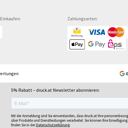
Fußbälle
Mousepads
Se
Fußmatten
Mundschutzmasken
Sc
 Einkaufen:
Zahlungsarten:
Gelschreiber
Namensschilder
Se
Gepäckanhänger
Notizbücher
Si
Geschenk-Sets
Ohrstöpsel
Si
Geschenkband
Ordner
Si
Geschenkboxen
POS-Displays
So
Geschenkkartons
PVC-Hartschaumplatten
So
Geschenkpapier
Paketklebebänder
So
wertungen
Getränkebecher
Papierbanderolen
Sn
Getränkedosen
Papiertragetaschen
Sp
5% Rabatt – druck.at Newsletter abonnieren:
ren
Glastrophäen
Pappfiguren
Sp
Gläser
Personalisierte Postkarten
Sp
bän­
Grußkarten
Pins
Sp
Mit der Anmeldung sind Sie einverstanden, dass druck.at Ihre personenbezo
Gutscheine
Plakate
Sp
über Produkte und Dienstleistungen verarbeitet. Sie können Ihre Einwilligung 
finden Sie in der
Datenschutzerklärung
.
Gutscheinhefte
Plakatwände
Sp