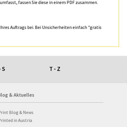
n umfasst, fassen Sie diese in einem PDF zusammen.
hres Auftrags bei. Bei Unsicherheiten einfach "gratis
- S
T - Z
umdüfte
Tafeln
Blog & Aktuelles
genschirme
Tapeten
giestühle
Taschen
ll- und Stanzprodukte
Taschenaschenbecher
Blog & Aktuelles
Print Blog & News
ll-ups
Taschenlampen
rinted in Austria
bbellose
Ta­schen­plan