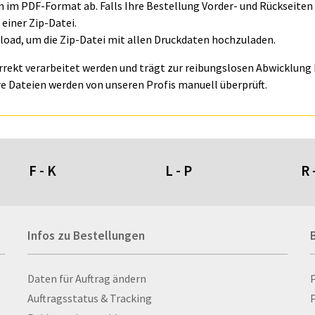
ln im PDF-Format ab. Falls Ihre Bestellung Vorder- und Rückseite
einer Zip-Datei.
oad, um die Zip-Datei mit allen Druckdaten hochzuladen.
orrekt verarbeitet werden und trägt zur reibungslosen Abwicklung I
e Dateien werden von unseren Profis manuell überprüft.
F - K
L - P
R 
Fahnen- und Wimpelketten
L-Banner
Ra
Infos zu Bestellungen
Fahnensysteme
Lampen
Re
Faltschilder / Nasenschilder
Lanyards & Schlüsselbänder
Re
atten
Feuerzeuge
Laptoptaschen & -
Ri
Infos zu Bestellungen
Daten für Auftrag ändern
nn­rah­
Fischerhut
rucksäcke
Ro
Auftragsstatus & Tracking
P
Flachmänner
Lautsprecher
Ru