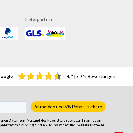
itenwände für Zelte
Turnbeutel
hattenfugenrahmen
Türhänger
Lieferpartner:
rvietten
Türmatten
cherheitsbekleidung
Urkunden
tzmöbel
USB-Sticks
tzsäcke
Verkaufsständer
ftcoverbücher
Verpackungen
mmerbekleidung
Versandverpackungen
nnenbrillen
Visitenkarten
Google
4,7
| 3.976 Bewertungen
acks
Volleybälle
eisekarten
Wahl- &
iele-Sets
Veranstaltungsplakate
iralbücher
Wasserkaraffe
ort- und Freizeittaschen
Weihnachtskarten
genen Daten zum Versand des Newsletters sowie zur Information
ortartikel
Weinverpackungen
jederzeit mit Wirkung für die Zukunft widerrufen. Weitere Hinweise
irituosen
Werbesäulen