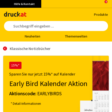
Hilfe & Kontakt
Pro­duk­te
Neu­hei­ten
The­men­wel­ten
Klassische Notizbücher
15%*
Sparen Sie nur jetzt 15%* auf Kalender
Early Bird Kalender Aktion
Aktionscode:
EARLYBIRDS
* Detail-Informationen