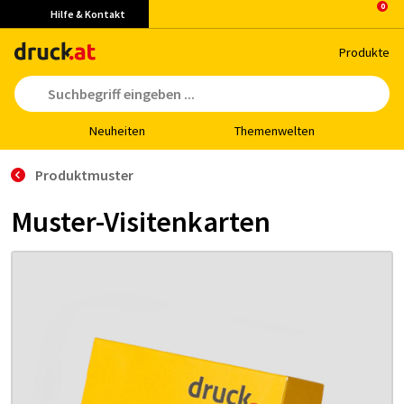
Hilfe & Kontakt
Pro­duk­te
Neu­hei­ten
The­men­wel­ten
Produktmuster
Muster-Visitenkarten