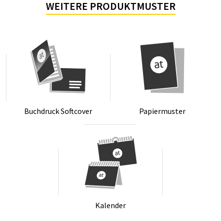
WEITERE PRODUKTMUSTER
Buch­druck Soft­co­ver
Pa­pier­mus­ter
Ka­len­der