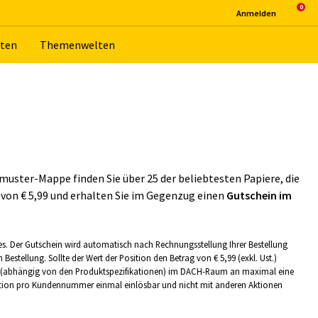
An­mel­den
­ten
The­men­wel­ten
muster-Mappe finden Sie über 25 der beliebtesten Papiere, die
 von €
5,99
und erhalten Sie im Gegenzug einen
Gutschein im
tes. Der Gutschein wird automatisch nach Rechnungsstellung Ihrer Bestellung
n Bestellung. Sollte der Wert der Position den Betrag von €
5,99
(exkl. Ust.)
tion (abhängig von den Produktspezifikationen) im DACH-Raum an maximal eine
.). Aktion pro Kundennummer einmal einlösbar und nicht mit anderen Aktionen