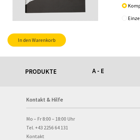
Komp
Einze
In den Warenkorb
A - E
PRODUKTE
Acrylschilder
Kontakt & Hilfe
Anti-Stressbälle
Allwetterplakate
Aluminium-Verbundpl
Kontakt & Hilfe
Mo – Fr 8:00 – 18:00 Uhr
Alu­mi­ni­um-Tex­til­spa
Tel. +43 2256 64 131
men
Kontakt