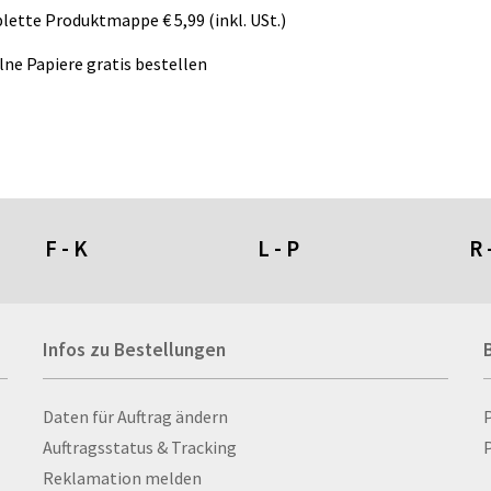
lette Produktmappe
€
5,99
(inkl. USt.)
lne Papiere gratis bestellen
F - K
L - P
R 
Fahnen- und Wimpelketten
L-Banner
Ra
Infos zu Bestellungen
Fahnensysteme
Lampen
Re
Faltschilder / Nasenschilder
Lanyards & Schlüsselbänder
Re
atten
Feuerzeuge
Laptoptaschen & -
Ri
Infos zu Bestellungen
Daten für Auftrag ändern
nn­rah­
Fischerhut
rucksäcke
Ro
Auftragsstatus & Tracking
P
Flachmänner
Lautsprecher
Ru
Reklamation melden