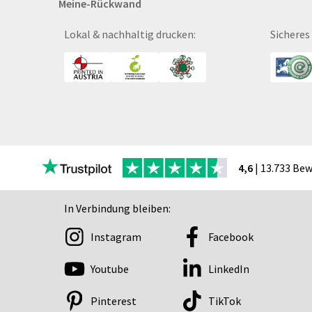
Meine-Rückwand
Bücher
CAD-Baupläne
Lokal & nachhaltig drucken:
Sicheres
Canvas
Collegeblöcke
Coupon-Kalender
DISPA®-Papierplatte
Deckenhänger
Displaykarton
Displays
4,6
| 13.733 Be
Druckbleistift
DTF Druck
In Verbindung bleiben:
Durchschreibegarnitu
Instagram
Facebook
Echtglasschilder
Ein­lass- und Kon­troll­
Youtube
LinkedIn
der
Eintrittskarten
Pinterest
TikTok