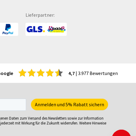
itenwände für Zelte
Turnbeutel
hattenfugenrahmen
Türhänger
Lieferpartner:
rvietten
Türmatten
cherheitsbekleidung
Urkunden
tzmöbel
USB-Sticks
tzsäcke
Verkaufsständer
ftcoverbücher
Verpackungen
mmerbekleidung
Versandverpackungen
nnenbrillen
Visitenkarten
Google
4,7
| 3.977 Bewertungen
acks
Volleybälle
eisekarten
Wahl- &
iele-Sets
Veranstaltungsplakate
iralbücher
Wasserkaraffe
ort- und Freizeittaschen
Weihnachtskarten
genen Daten zum Versand des Newsletters sowie zur Information
ortartikel
Weinverpackungen
jederzeit mit Wirkung für die Zukunft widerrufen. Weitere Hinweise
irituosen
Werbesäulen