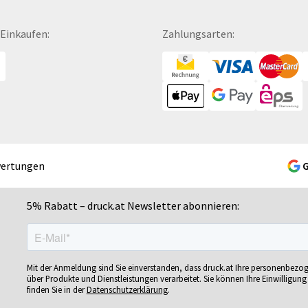
Fußbälle
Mousepads
Se
Fußmatten
Mundschutzmasken
Sc
 Einkaufen:
Zahlungsarten:
Gelschreiber
Namensschilder
Se
Gepäckanhänger
Notizbücher
Si
Geschenk-Sets
Ohrstöpsel
Si
Geschenkband
Ordner
Si
Geschenkboxen
POS-Displays
So
Geschenkkartons
PVC-Hartschaumplatten
So
Geschenkpapier
Paketklebebänder
So
wertungen
Getränkebecher
Papierbanderolen
Sn
Getränkedosen
Papiertragetaschen
Sp
5% Rabatt – druck.at Newsletter abonnieren:
ren
Glastrophäen
Pappfiguren
Sp
Gläser
Personalisierte Postkarten
Sp
bän­
Grußkarten
Pins
Sp
Mit der Anmeldung sind Sie einverstanden, dass druck.at Ihre personenbezo
Gutscheine
Plakate
Sp
über Produkte und Dienstleistungen verarbeitet. Sie können Ihre Einwilligung 
finden Sie in der
Datenschutzerklärung
.
Gutscheinhefte
Plakatwände
Sp