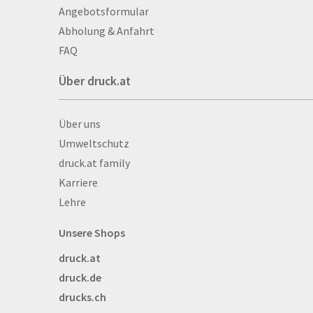
Aufkleber
Angebotsformular
Auszeichnungen
Abholung & Anfahrt
Autogrammkarten
FAQ
Backlight
Über druck.at
Banner
Basketbälle
Über druck.at
Über uns
Beachflags
Umweltschutz
Becher
druck.at family
Bekleidung
Karriere
Bestecktaschen
Lehre
Bettwäsche
Blöcke
Unsere Shops
Briefpapier
druck.at
Broschüren
druck.de
Buttons
drucks.ch
Bälle