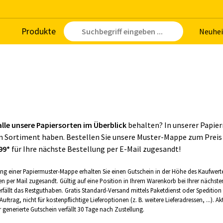
Pro­duk­te
Neu­hei
alle unsere Papiersorten im Überblick
behalten? In unserer Papier
m Sortiment haben. Bestellen Sie unsere Muster-Mappe zum Preis
99
*
für Ihre nächste Bestellung per E-Mail zugesandt!
lung einer Papiermuster-Mappe erhalten Sie einen Gutschein in der Höhe des Kaufwer
en per Mail zugesandt. Gültig auf eine Position in Ihrem Warenkorb bei Ihrer nächste
verfällt das Restguthaben. Gratis Standard-Versand mittels Paketdienst oder Spedi
 Auftrag, nicht für kostenpflichtige Lieferoptionen (z. B. weitere Lieferadressen, ..
 generierte Gutschein verfällt 30 Tage nach Zustellung.