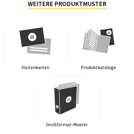
WEITERE PRODUKTMUSTER
Vi­si­ten­kar­ten
Pro­dukt­ka­ta­lo­ge
Groß­for­mat-Mus­ter