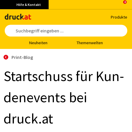
Hilfe & Kontakt
Pro­duk­te
Neu­hei­ten
The­men­wel­ten
Print-Blog
Start­schuss für Kun­
de­nevents bei
druck.at