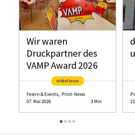
Wir waren
d
Druckpartner des
VAMP Award 2026
Artikel lesen
Feiern & Events
,
Print-News
Pr
07. Mai 2026
3 Min
21