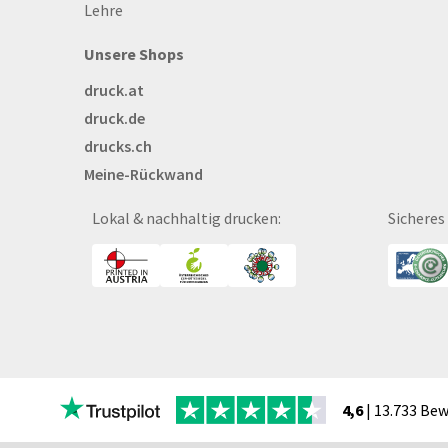
Lehre
Bettwäsche
Blöcke
Unsere Shops
Briefpapier
druck.at
Broschüren
druck.de
Buttons
drucks.ch
Bälle
Meine-Rückwand
Bücher
CAD-Baupläne
Lokal & nachhaltig drucken:
Sicheres
Canvas
Collegeblöcke
Coupon-Kalender
DISPA®-Papierplatte
Deckenhänger
Displaykarton
Displays
4,6
| 13.733 Be
Druckbleistift