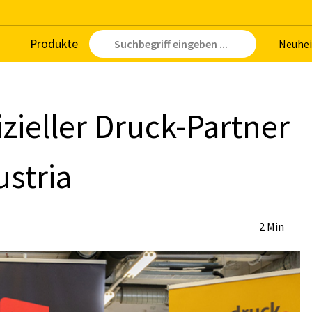
Pro­duk­te
Neu­hei
­zi­el­ler Druck-Part­ner
s­tria
2 Min