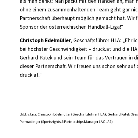
als man denkt: Man packt mit den Händen an, man m
ohne einem zusammenhaltenden Team geht gar nichts
Partnerschaft überhaupt möglich gemacht hat. Wir
Sponsor der österreichischen Handball-Liga!“
Christoph Edelmüller
, Geschäftsführer HLA: „Ehrli
bei höchster Geschwindigkeit – druck.at und die 
Gerhard Patek und sein Team für das Vertrauen in d
dieser Partnerschaft. Wir freuen uns schon sehr a
druck.at.“
Bild: v.l.n.r. Christoph Edelmüller (Geschäftsführer HLA), Gerhard Patek (Ges
Permadinger (Sportsrights & Partnerships Manager LAOLA1)