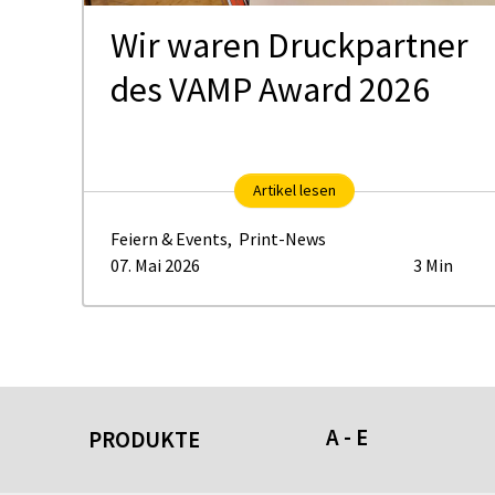
Wir waren Druckpartner
us
des VAMP Award 2026
Artikel lesen
Feiern & Events
,
Print-News
07. Mai 2026
3 Min
A - E
PRODUKTE