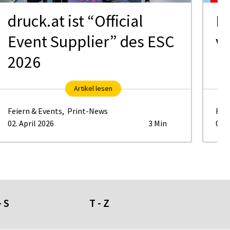
druck.at ist “Official
H
Event Supplier” des ESC
ve
2026
Artikel lesen
Feiern & Events
,
Print-News
Pri
02. April 2026
3 Min
05. 
- S
T - Z