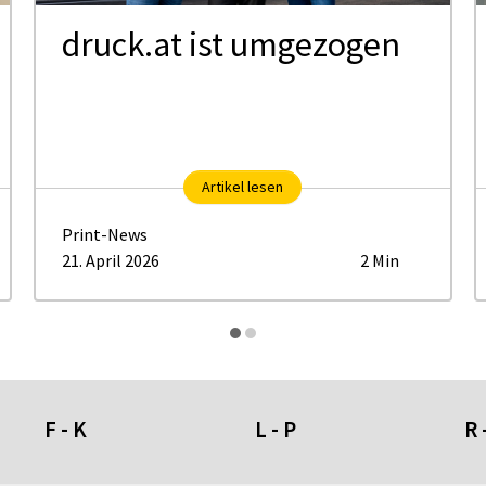
druck.at ist umgezogen
Artikel lesen
Print-News
21. April 2026
2 Min
F - K
L - P
R 