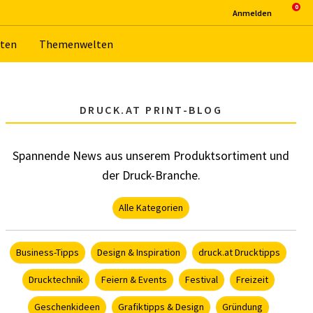
An­mel­den
­ten
The­men­wel­ten
DRUCK.AT PRINT-BLOG
Spannende News aus unserem Produktsortiment und
der Druck-Branche.
Alle Kategorien
Business-Tipps
Design & Inspiration
druck.at Drucktipps
Drucktechnik
Feiern & Events
Festival
Freizeit
Geschenkideen
Grafiktipps & Design
Gründung