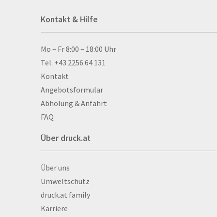
Acrylschilder
Kontakt & Hilfe
Anti-Stressbälle
Allwetterplakate
Aluminium-Verbundpl
Kontakt & Hilfe
Mo – Fr 8:00 – 18:00 Uhr
Alu­mi­ni­um-Tex­til­spa
Tel. +43 2256 64 131
men
Kontakt
Aufkleber
Angebotsformular
Auszeichnungen
Abholung & Anfahrt
Autogrammkarten
FAQ
Backlight
Über druck.at
Banner
Basketbälle
Über druck.at
Über uns
Beachflags
Umweltschutz
Becher
druck.at family
Bekleidung
Karriere
Bestecktaschen