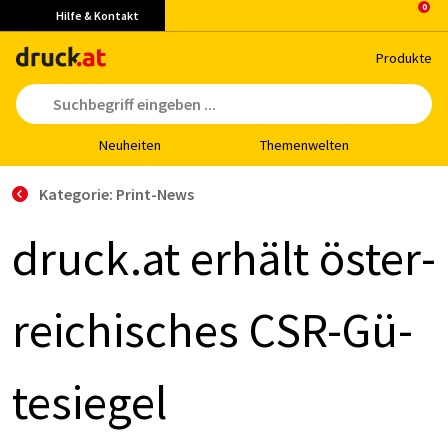
Hilfe & Kontakt
Pro­duk­te
Neu­hei­ten
The­men­wel­ten
Kategorie: Print-News
druck.at er­hält ös­ter­
rei­chi­sches CSR-Gü­
te­sie­gel