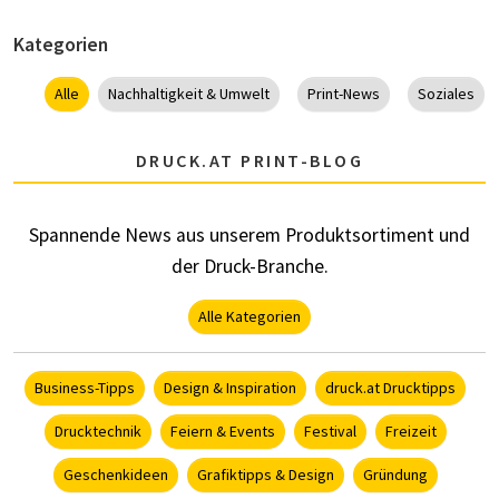
Kategorien
Alle
Nachhaltigkeit & Umwelt
Print-News
Soziales
DRUCK.AT PRINT-BLOG
Spannende News aus unserem Produktsortiment und
der Druck-Branche.
Alle Kategorien
Business-Tipps
Design & Inspiration
druck.at Drucktipps
Drucktechnik
Feiern & Events
Festival
Freizeit
Geschenkideen
Grafiktipps & Design
Gründung