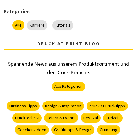
Kategorien
Alle
Karriere
Tutorials
DRUCK.AT PRINT-BLOG
Spannende News aus unserem Produktsortiment und
der Druck-Branche.
Alle Kategorien
Business-Tipps
Design & Inspiration
druck.at Drucktipps
Drucktechnik
Feiern & Events
Festival
Freizeit
Geschenkideen
Grafiktipps & Design
Gründung