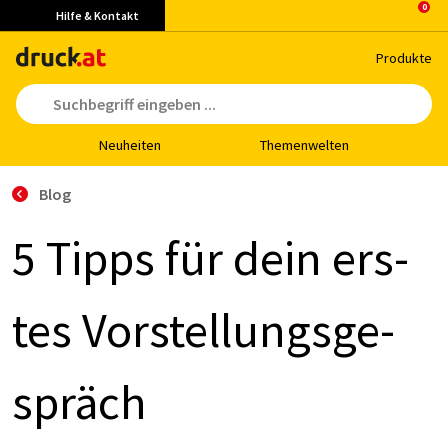
Hilfe & Kontakt
Pro­duk­te
Neu­hei­ten
The­men­wel­ten
Blog
5 Tipps für dein ers­
tes Vor­stel­lungs­ge­
spräch