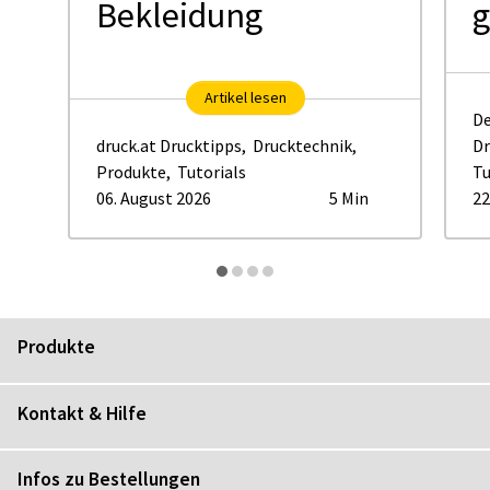
Bekleidung
g
Artikel lesen
De
druck.at Drucktipps
,
Drucktechnik
,
Dr
Produkte
,
Tutorials
Tu
06. August 2026
5 Min
22
Produkte
Kontakt & Hilfe
Infos zu Bestellungen