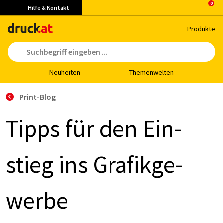
Hilfe & Kontakt
Pro­duk­te
Neu­hei­ten
The­men­wel­ten
Print-Blog
Tipps für den Ein­
stieg ins Gra­fik­ge­
wer­be