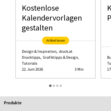
Kostenlose
K
Kalendervorlagen
P
gestalten
Artikel lesen
Design & Inspiration
,
druck.at
Drucktipps
,
Grafiktipps & Design
,
Bu
Tutorials
Tu
22. Juni 2026
3 Min
17
Produkte