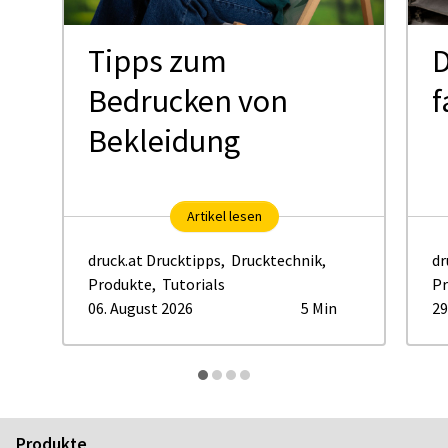
Tipps zum
D
Bedrucken von
f
Bekleidung
Artikel lesen
druck.at Drucktipps
,
Drucktechnik
,
dr
Produkte
,
Tutorials
Pr
06. August 2026
5 Min
29
Produkte