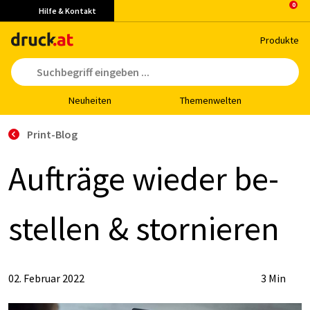
Hilfe & Kontakt
Pro­duk­te
Neu­hei­ten
The­men­wel­ten
Print-Blog
Auf­trä­ge wie­der be­
stel­len & stor­nie­ren
02. Februar 2022
3 Min