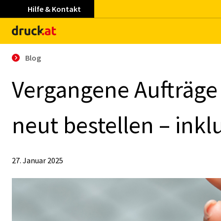
Hilfe & Kontakt
Blog
Ver­gan­ge­ne Auf­trä­g
neut be­stel­len – in­klu­s
27. Januar 2025