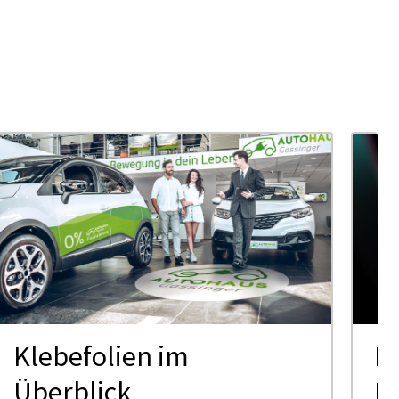
Klebefolien im
KI
Überblick
Pr