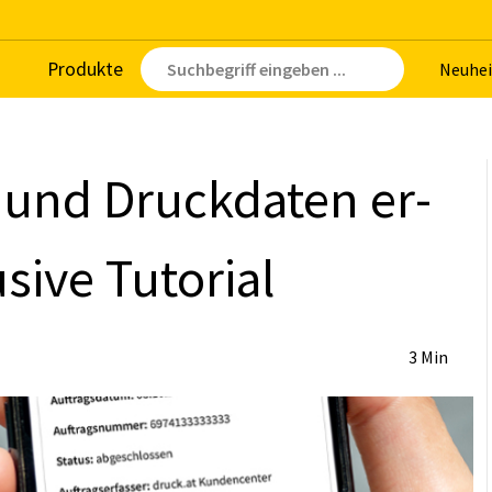
Pro­duk­te
Neu­hei
e und Druck­da­ten er­
i­ve Tu­to­ri­al
3 Min