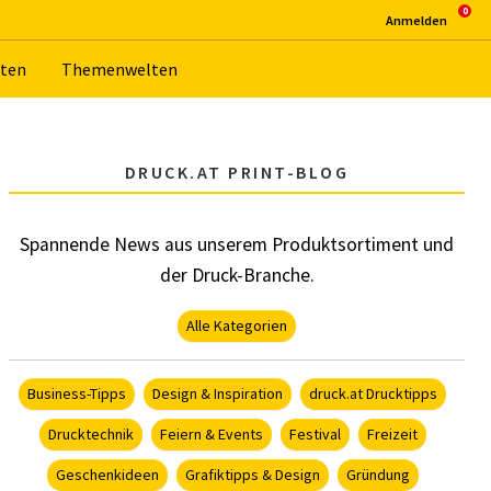
An­mel­den
­ten
The­men­wel­ten
DRUCK.AT PRINT-BLOG
Spannende News aus unserem Produktsortiment und
der Druck-Branche.
Alle Kategorien
Business-Tipps
Design & Inspiration
druck.at Drucktipps
Drucktechnik
Feiern & Events
Festival
Freizeit
Geschenkideen
Grafiktipps & Design
Gründung