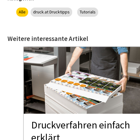
Alle
druck.at Drucktipps
Tutorials
Weitere interessante Artikel
Druck­ver­fah­ren ein­fach
us
er­klärt