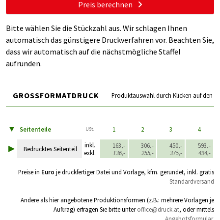
Preis berechnen
Bitte wählen Sie die Stückzahl aus. Wir schlagen Ihnen
automatisch das günstigere Druckverfahren vor. Beachten Sie,
dass wir automatisch auf die nächstmögliche Staffel
aufrunden.
GROSSFORMATDRUCK
Produktauswahl durch Klicken auf den Pr
▼
Seitenteile
1
2
3
4
USt.
▸
inkl.
163,-
306,-
450,-
593,-
Bedrucktes Seitenteil
exkl.
136,-
255,-
375,-
494,-
Preise in
Euro
je druckfertiger Datei und Vorlage, kfm. gerundet, inkl. gratis
Standardversand
Andere als hier angebotene Produktionsformen (z.B.: mehrere Vorlagen je
Auftrag) erfragen Sie bitte unter
office@druck.at
, oder mittels
Angebotsformular
.