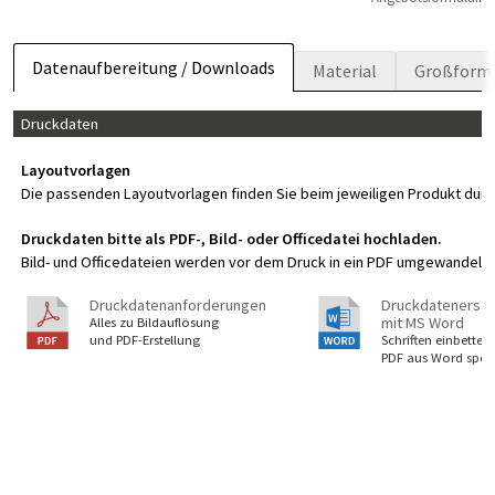
Datenaufbereitung / Downloads
Material
Großform
Druckdaten
Layoutvorlagen
Die passenden Layoutvorlagen finden Sie beim jeweiligen Produkt durc
Druckdaten bitte als PDF-, Bild- oder Officedatei hochladen.
Bild- und Officedateien werden vor dem Druck in ein PDF umgewandelt. 
Druckdatenanforderungen
Druckdatenerste
mit MS Word
Alles zu Bildauflösung
und PDF-Erstellung
Schriften einbetten,
PDF aus Word spei