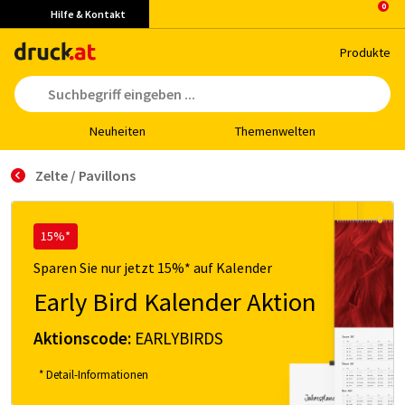
Hilfe & Kontakt
Pro­duk­te
Neu­hei­ten
The­men­wel­ten
Zelte / Pavillons
15%*
Sparen Sie nur jetzt 15%* auf Kalender
Early Bird Kalender Aktion
Aktionscode:
EARLYBIRDS
* Detail-Informationen