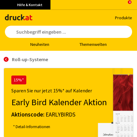
Hilfe & Kontakt
Pro­duk­te
Neu­hei­ten
The­men­wel­ten
Roll-up-Systeme
15%*
Sparen Sie nur jetzt 15%* auf Kalender
Early Bird Kalender Aktion
Aktionscode:
EARLYBIRDS
* Detail-Informationen