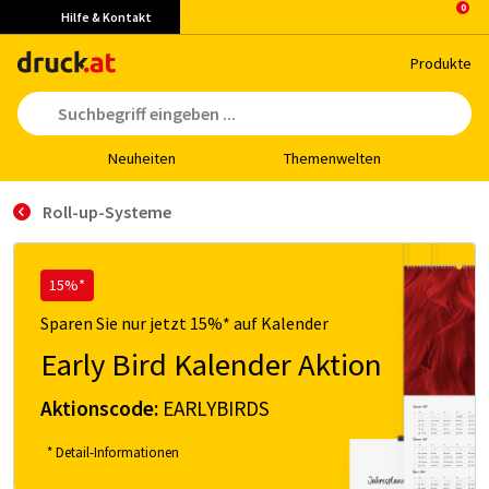
Hilfe & Kontakt
Pro­duk­te
Neu­hei­ten
The­men­wel­ten
Roll-up-Systeme
15%*
Sparen Sie nur jetzt 15%* auf Kalender
Early Bird Kalender Aktion
Aktionscode:
EARLYBIRDS
* Detail-Informationen