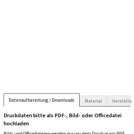
Datenaufbereitung / Downloads
Material
Herstelle
Druckdaten bitte als PDF-, Bild- oder Officedatei
hochladen
Bild- und Officedateien werden nur vor dem Druck in ein PDF