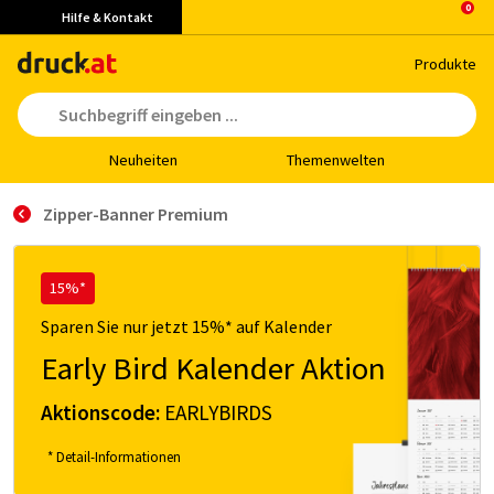
Hilfe & Kontakt
Pro­duk­te
Neu­hei­ten
The­men­wel­ten
Zipper-Banner Premium
15%*
Sparen Sie nur jetzt 15%* auf Kalender
Early Bird Kalender Aktion
Aktionscode:
EARLYBIRDS
* Detail-Informationen