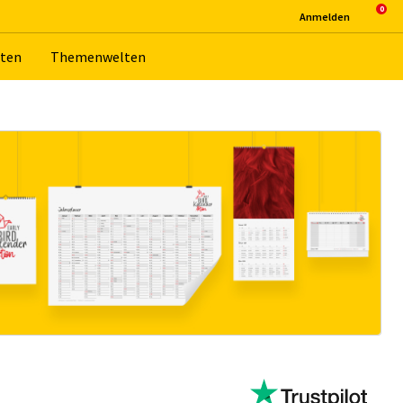
An­mel­den
­ten
The­men­wel­ten