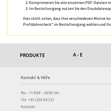
Komprimieren Sie alle einzelnen PDF-Dateien in 
Im Bestellvorgang nutzen Sie den Druckdatenupl
Dies stellt sicher, dass Ihre verschiedenen Motive k
Profidatencheck" im Bestellvorgang wählen und Ihr
A - E
PRODUKTE
Acrylschilder
Kontakt & Hilfe
Anti-Stressbälle
Allwetterplakate
Aluminium-Verbundpl
Kontakt & Hilfe
Mo – Fr 8:00 – 18:00 Uhr
Alu­mi­ni­um-Tex­til­spa
Tel. +43 2256 64 131
men
Kontakt