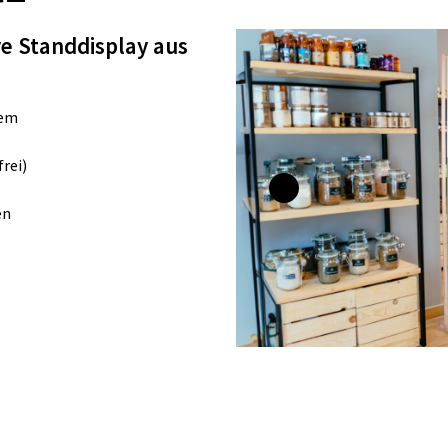
ve Standdisplay aus
tem
rei)
en