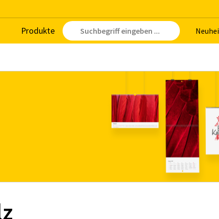
Pro­duk­te
Neu­hei
lz