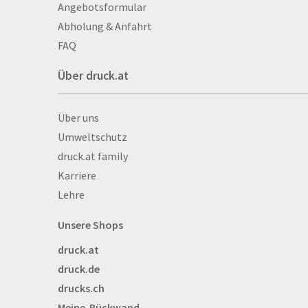
Aufkleber
Angebotsformular
Auszeichnungen
Abholung & Anfahrt
Autogrammkarten
FAQ
Backlight
Über druck.at
Banner
Basketbälle
Über druck.at
Über uns
Beachflags
Umweltschutz
Becher
druck.at family
Bekleidung
Karriere
Bestecktaschen
Lehre
Bettwäsche
Blöcke
Unsere Shops
Briefpapier
druck.at
Broschüren
druck.de
Buttons
drucks.ch
Bälle
Meine-Rückwand