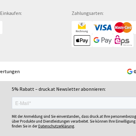
Fußbälle
Mousepads
Se
Fußmatten
Mundschutzmasken
Sc
 Einkaufen:
Zahlungsarten:
Gelschreiber
Namensschilder
Se
Gepäckanhänger
Notizbücher
Si
Geschenk-Sets
Ohrstöpsel
Si
Geschenkband
Ordner
Si
Geschenkboxen
POS-Displays
So
Geschenkkartons
PVC-Hartschaumplatten
So
Geschenkpapier
Paketklebebänder
So
wertungen
Getränkebecher
Papierbanderolen
Sn
Getränkedosen
Papiertragetaschen
Sp
5% Rabatt – druck.at Newsletter abonnieren:
ren
Glastrophäen
Pappfiguren
Sp
Gläser
Personalisierte Postkarten
Sp
bän­
Grußkarten
Pins
Sp
Mit der Anmeldung sind Sie einverstanden, dass druck.at Ihre personenbezo
Gutscheine
Plakate
Sp
über Produkte und Dienstleistungen verarbeitet. Sie können Ihre Einwilligung 
finden Sie in der
Datenschutzerklärung
.
Gutscheinhefte
Plakatwände
Sp