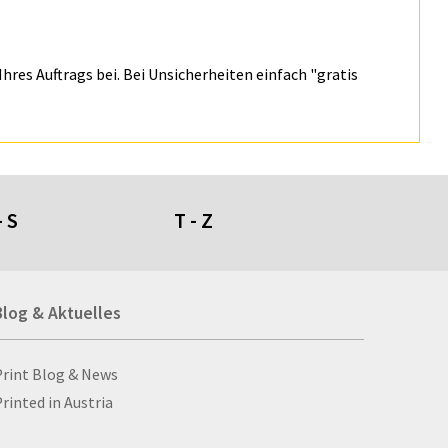
hres Auftrags bei. Bei Unsicherheiten einfach "gratis
- S
T - Z
umdüfte
Tafeln
Blog & Aktuelles
genschirme
Tapeten
giestühle
Taschen
ll- und Stanzprodukte
Taschenaschenbecher
Blog & Aktuelles
Print Blog & News
ll-ups
Taschenlampen
rinted in Austria
bbellose
Ta­schen­plan