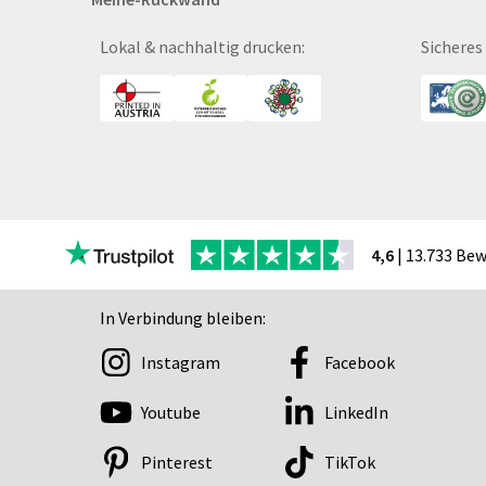
Bücher
CAD-Baupläne
Lokal & nachhaltig drucken:
Sicheres
Canvas
Collegeblöcke
Coupon-Kalender
DISPA®-Papierplatte
Deckenhänger
Displaykarton
Displays
4,6
| 13.733 Be
Druckbleistift
DTF Druck
In Verbindung bleiben:
Durchschreibegarnitu
Instagram
Facebook
Echtglasschilder
Ein­lass- und Kon­troll­
Youtube
LinkedIn
der
Eintrittskarten
Pinterest
TikTok