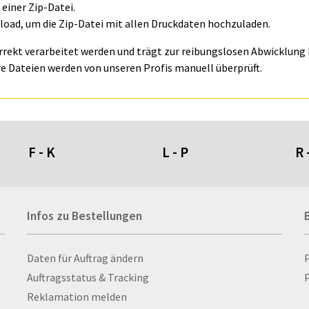
einer Zip-Datei.
oad, um die Zip-Datei mit allen Druckdaten hochzuladen.
orrekt verarbeitet werden und trägt zur reibungslosen Abwicklung I
e Dateien werden von unseren Profis manuell überprüft.
F - K
L - P
R 
Fahnen- und Wimpelketten
L-Banner
Ra
Infos zu Bestellungen
Fahnensysteme
Lampen
Re
Faltschilder / Nasenschilder
Lanyards & Schlüsselbänder
Re
atten
Feuerzeuge
Laptoptaschen & -
Ri
Infos zu Bestellungen
Daten für Auftrag ändern
nn­rah­
Fischerhut
rucksäcke
Ro
Auftragsstatus & Tracking
P
Flachmänner
Lautsprecher
Ru
Reklamation melden