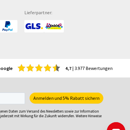
itenwände für Zelte
Turnbeutel
hattenfugenrahmen
Türhänger
Lieferpartner:
rvietten
Türmatten
cherheitsbekleidung
Urkunden
tzmöbel
USB-Sticks
tzsäcke
Verkaufsständer
ftcoverbücher
Verpackungen
mmerbekleidung
Versandverpackungen
nnenbrillen
Visitenkarten
Google
4,7
| 3.977 Bewertungen
acks
Volleybälle
eisekarten
Wahl- &
iele-Sets
Veranstaltungsplakate
iralbücher
Wasserkaraffe
ort- und Freizeittaschen
Weihnachtskarten
genen Daten zum Versand des Newsletters sowie zur Information
ortartikel
Weinverpackungen
jederzeit mit Wirkung für die Zukunft widerrufen. Weitere Hinweise
irituosen
Werbesäulen