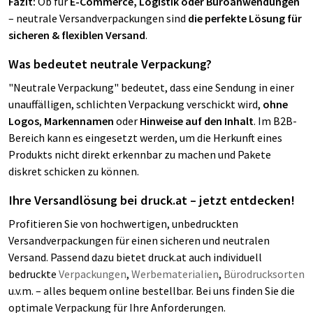
Fazit:
Ob für
E-Commerce, Logistik oder Büroanwendungen
– neutrale Versandverpackungen sind
die perfekte Lösung für
sicheren & flexiblen Versand
.
Was bedeutet neutrale Verpackung?
"Neutrale Verpackung" bedeutet, dass eine Sendung in einer
unauffälligen, schlichten Verpackung verschickt wird,
ohne
Logos
,
Markennamen
oder
Hinweise auf den Inhalt
. Im B2B-
Bereich kann es eingesetzt werden, um die Herkunft eines
Produkts nicht direkt erkennbar zu machen und Pakete
diskret schicken zu können.
Ihre Versandlösung bei druck.at – jetzt entdecken!
Profitieren Sie von hochwertigen, unbedruckten
Versandverpackungen für einen sicheren und neutralen
Versand. Passend dazu bietet druck.at auch individuell
bedruckte
Verpackungen
,
Werbematerialien
,
Bürodrucksorten
u.v.m. – alles bequem online bestellbar. Bei uns finden Sie die
optimale Verpackung für Ihre Anforderungen.