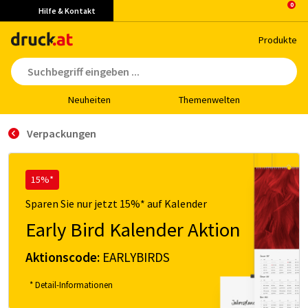
Hilfe & Kontakt
Pro­duk­te
Neu­hei­ten
The­men­wel­ten
Verpackungen
15%*
Sparen Sie nur jetzt 15%* auf Kalender
Early Bird Kalender Aktion
Aktionscode:
EARLYBIRDS
* Detail-Informationen