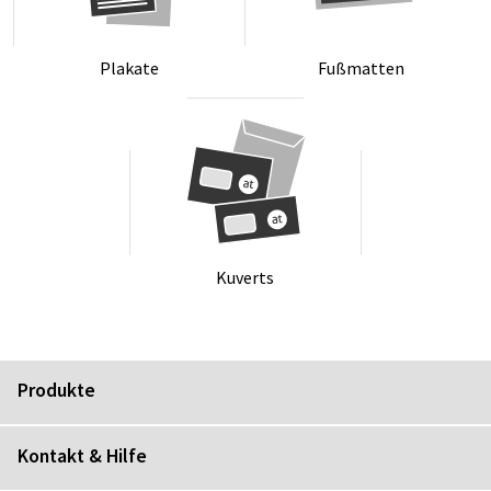
Pla­ka­te
Fu­ß­mat­ten
Ku­verts
Produkte
Kontakt & Hilfe