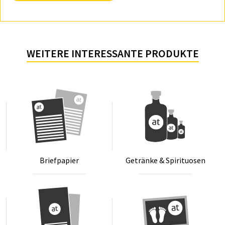
WEITERE INTERESSANTE PRODUKTE
Brief­pa­pier
Ge­­trän­ke & Spi­­ri­­tuo­­sen