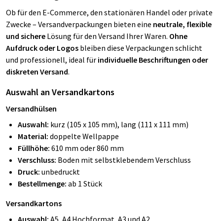
Ob für den E-Commerce, den stationären Handel oder private
Zwecke – Versandverpackungen bieten eine
neutrale, flexible
und sichere
Lösung für den Versand Ihrer Waren.
Ohne
Aufdruck oder Logos
bleiben diese Verpackungen schlicht
und professionell,
ideal für
individuelle Beschriftungen oder
diskreten Versand
.
Auswahl an Versandkartons
Versandhülsen
Auswahl:
kurz (105 x 105 mm), lang (111 x 111 mm)
Material:
doppelte Wellpappe
Füllhöhe:
610 mm oder 860 mm
Verschluss:
Boden mit selbstklebendem Verschluss
Druck:
unbedruckt
Bestellmenge:
ab 1 Stück
Versandkartons
Auswahl:
A5, A4 Hochformat, A3 und A2