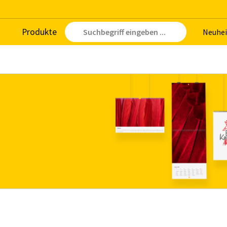
Pro­duk­te
Neu­hei