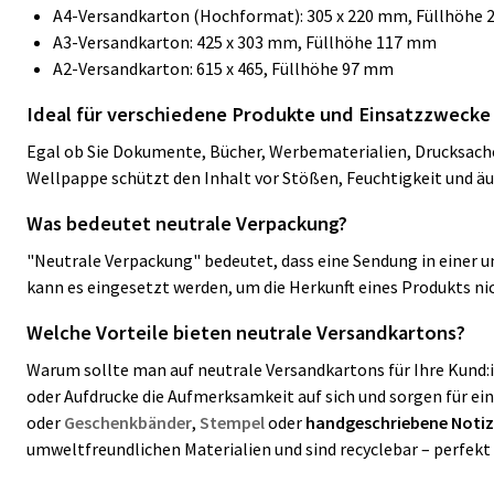
A4-Versandkarton (Hochformat): 305 x 220 mm, Füllhöhe
A3-Versandkarton: 425 x 303 mm, Füllhöhe 117 mm
A2-Versandkarton: 615 x 465, Füllhöhe 97 mm
Ideal für verschiedene Produkte und Einsatzzwecke
Egal ob Sie Dokumente, Bücher, Werbematerialien, Drucksache
Wellpappe schützt den Inhalt vor Stößen, Feuchtigkeit und äu
Was bedeutet neutrale Verpackung?
"Neutrale Verpackung" bedeutet, dass eine Sendung in einer un
kann es eingesetzt werden, um die Herkunft eines Produkts ni
Welche Vorteile bieten neutrale Versandkartons?
Warum sollte man auf neutrale Versandkartons für Ihre Kund:i
oder Aufdrucke die Aufmerksamkeit auf sich und sorgen für ei
oder
Geschenkbänder
,
Stempel
oder
handgeschriebene Noti
umweltfreundlichen Materialien und sind recyclebar – perfekt 