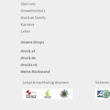
Über druck.at
Über uns
Beachflags
Umweltschutz
Becher
druck.at family
Bekleidung
Karriere
Bestecktaschen
Lehre
Bettwäsche
Blöcke
Unsere Shops
Briefpapier
druck.at
Broschüren
druck.de
Buttons
drucks.ch
Bälle
Meine-Rückwand
Bücher
CAD-Baupläne
Lokal & nachhaltig drucken:
Sicheres
Canvas
Collegeblöcke
Coupon-Kalender
DISPA®-Papierplatte