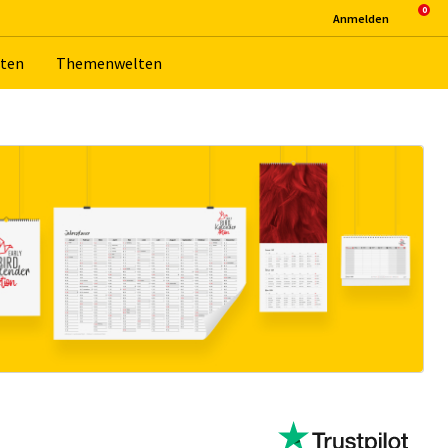
An­mel­den
­ten
The­men­wel­ten