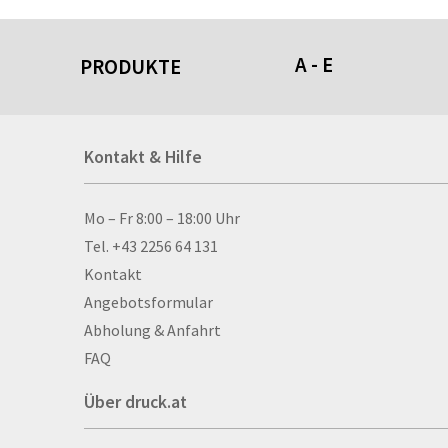
A - E
PRODUKTE
Acrylschilder
Kontakt & Hilfe
Anti-Stressbälle
Allwetterplakate
Aluminium-Verbundpl
Kontakt & Hilfe
Mo – Fr 8:00 – 18:00 Uhr
Alu­mi­ni­um-Tex­til­spa
Tel. +43 2256 64 131
men
Kontakt
Aufkleber
Angebotsformular
Auszeichnungen
Abholung & Anfahrt
Autogrammkarten
FAQ
Backlight
Über druck.at
Banner
Basketbälle