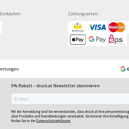
Fußbälle
Mousepads
Se
Fußmatten
Mundschutzmasken
Sc
 Einkaufen:
Zahlungsarten:
Gelschreiber
Namensschilder
Se
Gepäckanhänger
Notizbücher
Si
Geschenk-Sets
Ohrstöpsel
Si
Geschenkband
Ordner
Si
Geschenkboxen
POS-Displays
So
Geschenkkartons
PVC-Hartschaumplatten
So
Geschenkpapier
Paketklebebänder
So
wertungen
Getränkebecher
Papierbanderolen
Sn
Getränkedosen
Papiertragetaschen
Sp
5% Rabatt – druck.at Newsletter abonnieren:
ren
Glastrophäen
Pappfiguren
Sp
Gläser
Personalisierte Postkarten
Sp
bän­
Grußkarten
Pins
Sp
Mit der Anmeldung sind Sie einverstanden, dass druck.at Ihre personenbezo
Gutscheine
Plakate
Sp
über Produkte und Dienstleistungen verarbeitet. Sie können Ihre Einwilligung 
finden Sie in der
Datenschutzerklärung
.
Gutscheinhefte
Plakatwände
Sp