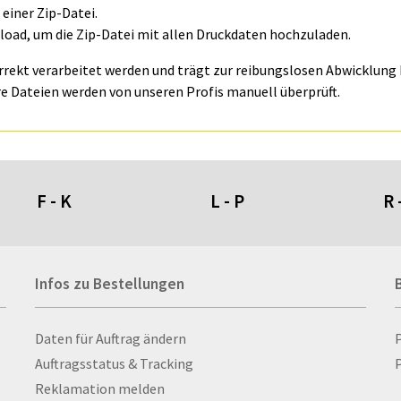
einer Zip-Datei.
oad, um die Zip-Datei mit allen Druckdaten hochzuladen.
orrekt verarbeitet werden und trägt zur reibungslosen Abwicklung I
e Dateien werden von unseren Profis manuell überprüft.
F - K
L - P
R 
Fahnen- und Wimpelketten
L-Banner
Ra
Infos zu Bestellungen
Fahnensysteme
Lampen
Re
Faltschilder / Nasenschilder
Lanyards & Schlüsselbänder
Re
atten
Feuerzeuge
Laptoptaschen & -
Ri
Infos zu Bestellungen
Daten für Auftrag ändern
nn­rah­
Fischerhut
rucksäcke
Ro
Auftragsstatus & Tracking
P
Flachmänner
Lautsprecher
Ru
Reklamation melden