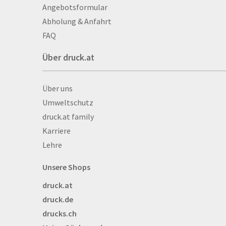
Aufkleber
Angebotsformular
Auszeichnungen
Abholung & Anfahrt
Autogrammkarten
FAQ
Backlight
Über druck.at
Banner
Basketbälle
Über druck.at
Über uns
Beachflags
Umweltschutz
Becher
druck.at family
Bekleidung
Karriere
Bestecktaschen
Lehre
Bettwäsche
Blöcke
Unsere Shops
Briefpapier
druck.at
Broschüren
druck.de
Buttons
drucks.ch
Bälle