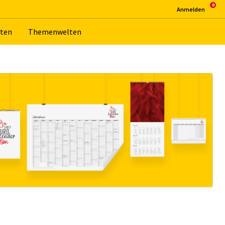
An­mel­den
­ten
The­men­wel­ten