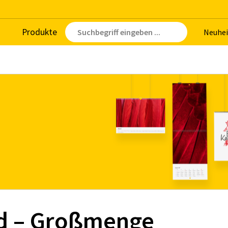
Pro­duk­te
Neu­hei
nd – Großmenge