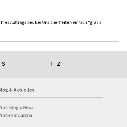
hres Auftrags bei. Bei Unsicherheiten einfach "gratis
- S
T - Z
umdüfte
Tafeln
Blog & Aktuelles
genschirme
Tapeten
giestühle
Taschen
ll- und Stanzprodukte
Taschenaschenbecher
Blog & Aktuelles
Print Blog & News
ll-ups
Taschenlampen
rinted in Austria
bbellose
Ta­schen­plan