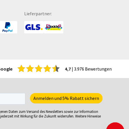
itenwände für Zelte
Turnbeutel
hattenfugenrahmen
Türhänger
Lieferpartner:
rvietten
Türmatten
cherheitsbekleidung
Urkunden
tzmöbel
USB-Sticks
tzsäcke
Verkaufsständer
ftcoverbücher
Verpackungen
mmerbekleidung
Versandverpackungen
nnenbrillen
Visitenkarten
Google
4,7
| 3.976 Bewertungen
acks
Volleybälle
eisekarten
Wahl- &
iele-Sets
Veranstaltungsplakate
iralbücher
Wasserkaraffe
ort- und Freizeittaschen
Weihnachtskarten
genen Daten zum Versand des Newsletters sowie zur Information
ortartikel
Weinverpackungen
jederzeit mit Wirkung für die Zukunft widerrufen. Weitere Hinweise
irituosen
Werbesäulen