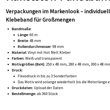
Verpackungen im Markenlook – individuel
Klebeband für Großmengen
Bandmaße
:
Länge
: 60 m
Breite
: 48 mm
Rollendurchmesser
: 98 mm
Material:
Vinyl mit Hot Melt Kleber
Farben:
Weiß und transparent
Motivgrößen (BxH):
250 x 48 mm, 280 x 48 mm, 300 x 48 m
Druck:
Flexodruck in bis zu 3 Sonderfarben
Das Motiv wird solange wiederholt bis die Meterlänge er
Druckdaten:
Upload der Daten
Bestellmenge:
ab 360 Stück