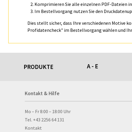
Komprimieren Sie alle einzelnen PDF-Dateien in 
Im Bestellvorgang nutzen Sie den Druckdatenupl
Dies stellt sicher, dass Ihre verschiedenen Motive k
Profidatencheck" im Bestellvorgang wählen und Ihr
A - E
PRODUKTE
Acrylschilder
Kontakt & Hilfe
Anti-Stressbälle
Allwetterplakate
Aluminium-Verbundpl
Kontakt & Hilfe
Mo – Fr 8:00 – 18:00 Uhr
Alu­mi­ni­um-Tex­til­spa
Tel. +43 2256 64 131
men
Kontakt