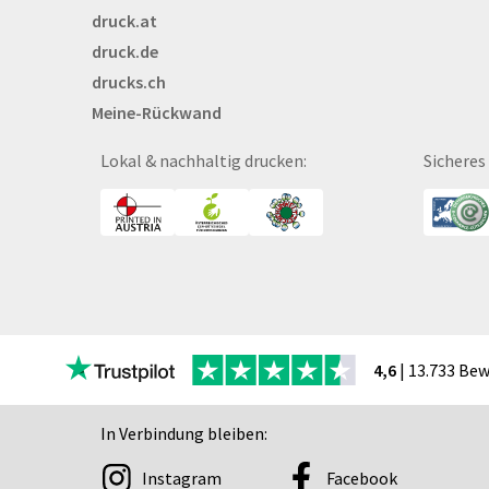
druck.at
Broschüren
druck.de
Buttons
drucks.ch
Bälle
Meine-Rückwand
Bücher
CAD-Baupläne
Lokal & nachhaltig drucken:
Sicheres
Canvas
Collegeblöcke
Coupon-Kalender
DISPA®-Papierplatte
Deckenhänger
Displaykarton
Displays
4,6
| 13.733 Be
Druckbleistift
DTF Druck
In Verbindung bleiben:
Durchschreibegarnitu
Instagram
Facebook
Echtglasschilder