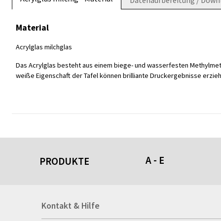
Datenaufbereitung / Down
Material
Acrylglas milchglas
Das Acrylglas besteht aus einem biege- und wasserfesten Methylmetac
weiße Eigenschaft der Tafel können brilliante Druckergebnisse erzieh
A - E
PRODUKTE
Acrylschilder
Kontakt & Hilfe
Anti-Stressbälle
Allwetterplakate