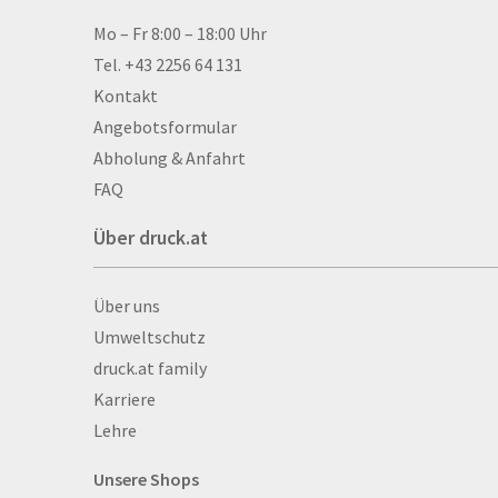
Aluminium-Verbundpl
Kontakt & Hilfe
Mo – Fr 8:00 – 18:00 Uhr
Alu­mi­ni­um-Tex­til­spa
Tel. +43 2256 64 131
men
Kontakt
Aufkleber
Angebotsformular
Auszeichnungen
Abholung & Anfahrt
Autogrammkarten
FAQ
Backlight
Über druck.at
Banner
Basketbälle
Über druck.at
Über uns
Beachflags
Umweltschutz
Becher
druck.at family
Bekleidung
Karriere
Bestecktaschen
Lehre
Bettwäsche
Blöcke
Unsere Shops
Briefpapier