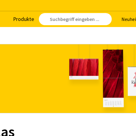
Pro­duk­te
Neu­hei
las