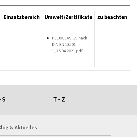
Einsatzbereich
Umwelt/Zertifikate
zu beachten
PLEXIGLAS GS nach
DIN EN 13501-
1_16.04.2021.pdf
- S
T - Z
umdüfte
Tafeln
Blog & Aktuelles
genschirme
Tapeten
giestühle
Taschen