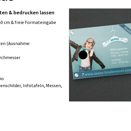
alten & bedrucken lassen
x 150 cm & freie Formateingabe
lten (Ausnahme:
urchmesser
ho
enschilder, Infotafeln, Messen,