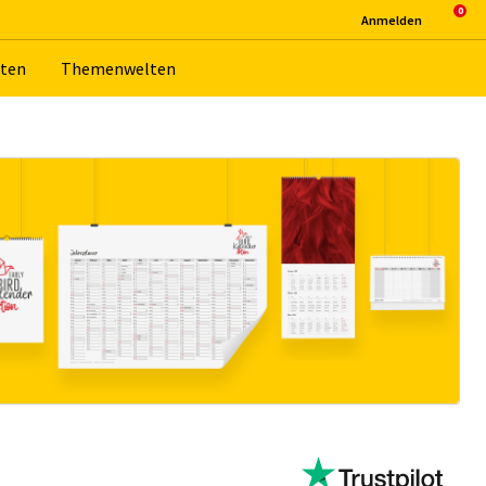
An­mel­den
­ten
The­men­wel­ten