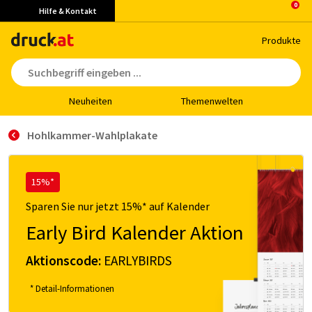
Hilfe & Kontakt
Pro­duk­te
Neu­hei­ten
The­men­wel­ten
Hohlkammer-Wahlplakate
15%*
Sparen Sie nur jetzt 15%* auf Kalender
Early Bird Kalender Aktion
Aktionscode:
EARLYBIRDS
* Detail-Informationen