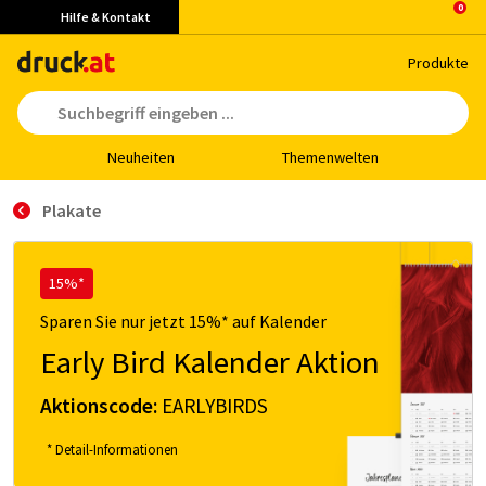
Hilfe & Kontakt
Pro­duk­te
Neu­hei­ten
The­men­wel­ten
Plakate
15%*
Sparen Sie nur jetzt 15%* auf Kalender
Early Bird Kalender Aktion
Aktionscode:
EARLYBIRDS
* Detail-Informationen