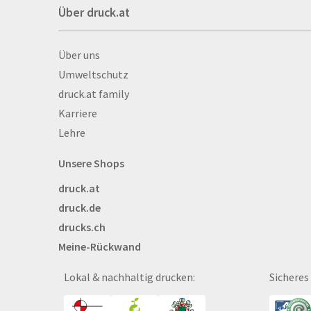
Über druck.at
Banner
Basketbälle
Über druck.at
Über uns
Beachflags
Umweltschutz
Becher
druck.at family
Bekleidung
Karriere
Bestecktaschen
Lehre
Bettwäsche
Blöcke
Unsere Shops
Briefpapier
druck.at
Broschüren
druck.de
Buttons
drucks.ch
Bälle
Meine-Rückwand
Bücher
CAD-Baupläne
Lokal & nachhaltig drucken:
Sicheres
Canvas
Collegeblöcke