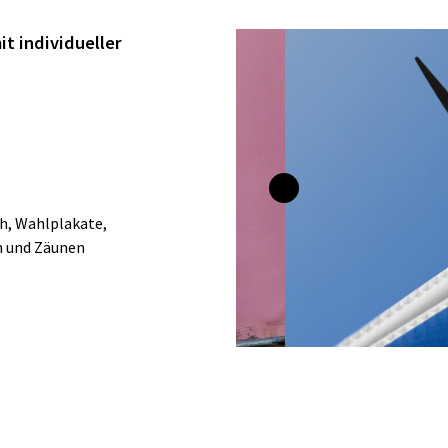
t individueller
ch, Wahlplakate,
n und Zäunen