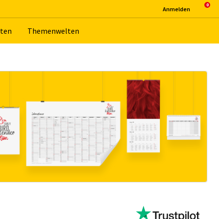
An­mel­den
­ten
The­men­wel­ten