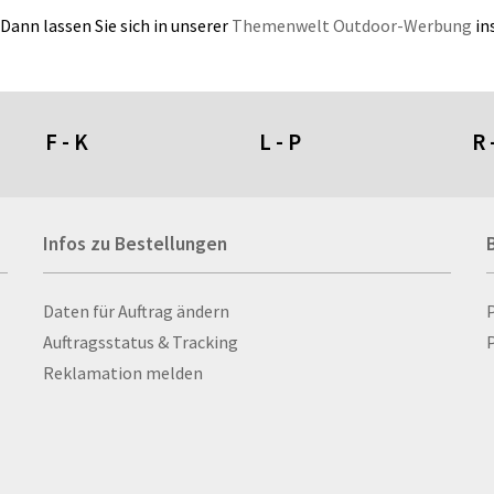
ann lassen Sie sich in unserer
Themenwelt Outdoor-Werbung
ins
F - K
L - P
R 
Fahnen- und Wimpelketten
L-Banner
Ra
Infos zu Bestellungen
Fahnensysteme
Lampen
Re
Faltschilder / Nasenschilder
Lanyards & Schlüsselbänder
Re
atten
Feuerzeuge
Laptoptaschen & -
Ri
Infos zu Bestellungen
Daten für Auftrag ändern
nn­rah­
Fischerhut
rucksäcke
Ro
Auftragsstatus & Tracking
P
Flachmänner
Lautsprecher
Ru
Reklamation melden
Flaschen
Leinwand
Ru
Flaschenbanderolen
Lesezeichen
Sc
Flaschenverpackungen
Letterpress
Sc
Flaschenöffner
Lettershop
Sc