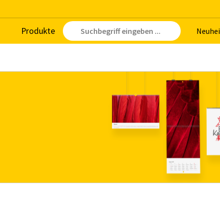
Pro­duk­te
Neu­hei