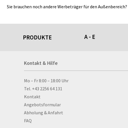
Sie brauchen noch andere Werbeträger für den Außenbereich? D
A - E
PRODUKTE
Acrylschilder
Kontakt & Hilfe
Anti-Stressbälle
Allwetterplakate
Aluminium-Verbundpl
Kontakt & Hilfe
Mo – Fr 8:00 – 18:00 Uhr
Alu­mi­ni­um-Tex­til­spa
Tel. +43 2256 64 131
men
Kontakt
Aufkleber
Angebotsformular
Auszeichnungen
Abholung & Anfahrt
Autogrammkarten
FAQ
Backlight