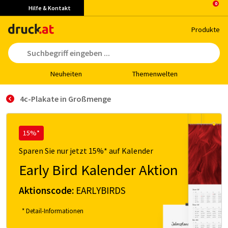
Hilfe & Kontakt
Pro­duk­te
Neu­hei­ten
The­men­wel­ten
4c-Plakate in Großmenge
15%*
Sparen Sie nur jetzt 15%* auf Kalender
Early Bird Kalender Aktion
Aktionscode:
EARLYBIRDS
* Detail-Informationen