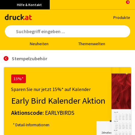
Hilfe & Kontakt
Pro­duk­te
Neu­hei­ten
The­men­wel­ten
Stempelzubehör
15%*
Sparen Sie nur jetzt 15%* auf Kalender
Early Bird Kalender Aktion
Aktionscode:
EARLYBIRDS
* Detail-Informationen