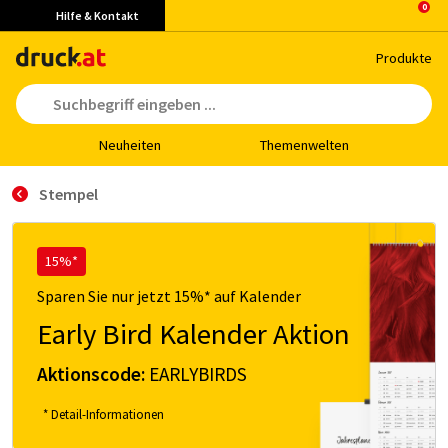
Hilfe & Kontakt
Pro­duk­te
Neu­hei­ten
The­men­wel­ten
Stempel
15%*
Sparen Sie nur jetzt 15%* auf Kalender
Early Bird Kalender Aktion
Aktionscode:
EARLYBIRDS
* Detail-Informationen