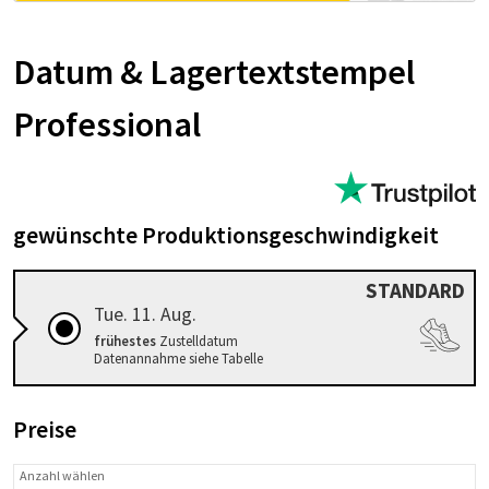
Da­tum & La­ger­text­stem­pel
Pro­fes­sio­nal
gewünschte Produktionsgeschwindigkeit
STANDARD
Tue. 11. Aug.
frühestes
Zustelldatum
Datenannahme siehe Tabelle
Preise
Anzahl wählen