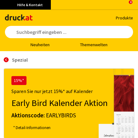
Hilfe & Kontakt
Pro­duk­te
Neu­hei­ten
The­men­wel­ten
Spezial
15%*
Sparen Sie nur jetzt 15%* auf Kalender
Early Bird Kalender Aktion
Aktionscode:
EARLYBIRDS
* Detail-Informationen