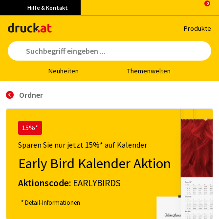
Hilfe & Kontakt
Pro­duk­te
Neu­hei­ten
The­men­wel­ten
Ordner
15%*
Sparen Sie nur jetzt 15%* auf Kalender
Early Bird Kalender Aktion
Aktionscode:
EARLYBIRDS
* Detail-Informationen