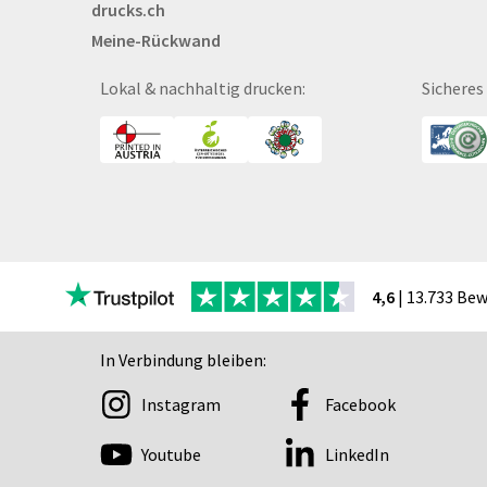
drucks.ch
Bälle
Meine-Rückwand
Bücher
CAD-Baupläne
Lokal & nachhaltig drucken:
Sicheres
Canvas
Collegeblöcke
Coupon-Kalender
DISPA®-Papierplatte
Deckenhänger
Displaykarton
Displays
4,6
| 13.733 Be
Druckbleistift
DTF Druck
In Verbindung bleiben:
Durchschreibegarnitu
Instagram
Facebook
Echtglasschilder
Ein­lass- und Kon­troll­
Youtube
LinkedIn
der