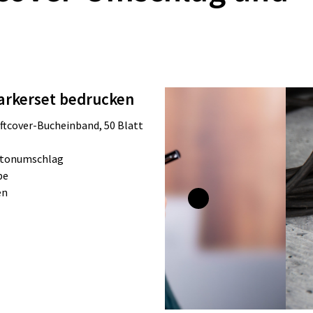
Markerset bedrucken
ftcover-Bucheinband, 50 Blatt
artonumschlag
be
en