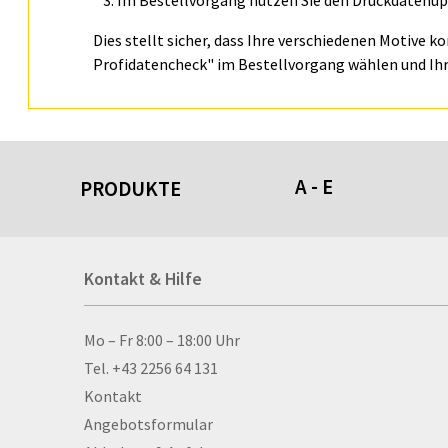
Im Bestellvorgang nutzen Sie den Druckdatenupl
Dies stellt sicher, dass Ihre verschiedenen Motive k
Profidatencheck" im Bestellvorgang wählen und Ihr
A - E
PRODUKTE
Acrylschilder
Kontakt & Hilfe
Anti-Stressbälle
Allwetterplakate
Aluminium-Verbundpl
Kontakt & Hilfe
Mo – Fr 8:00 – 18:00 Uhr
Alu­mi­ni­um-Tex­til­spa
Tel. +43 2256 64 131
men
Kontakt
Aufkleber
Angebotsformular
Auszeichnungen