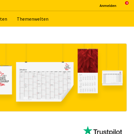
An­mel­den
­ten
The­men­wel­ten