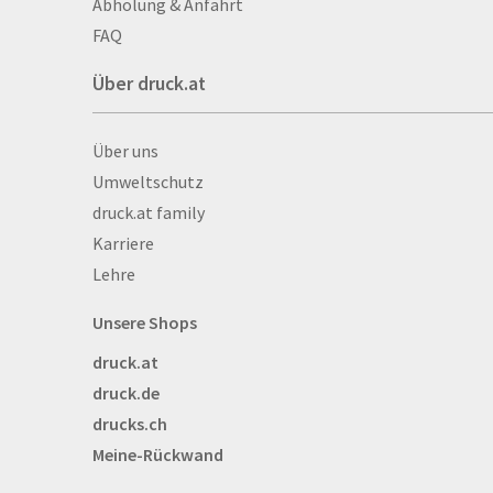
Abholung & Anfahrt
Autogrammkarten
FAQ
Backlight
Über druck.at
Banner
Basketbälle
Über druck.at
Über uns
Beachflags
Umweltschutz
Becher
druck.at family
Bekleidung
Karriere
Bestecktaschen
Lehre
Bettwäsche
Blöcke
Unsere Shops
Briefpapier
druck.at
Broschüren
druck.de
Buttons
drucks.ch
Bälle
Meine-Rückwand
Bücher
CAD-Baupläne