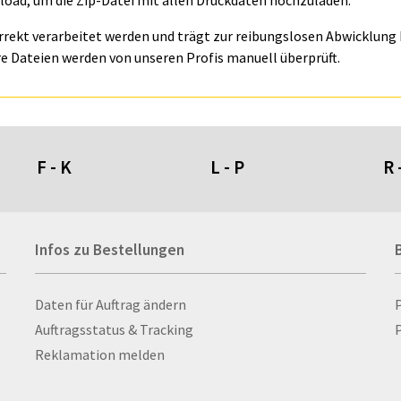
oad, um die Zip-Datei mit allen Druckdaten hochzuladen.
orrekt verarbeitet werden und trägt zur reibungslosen Abwicklung I
e Dateien werden von unseren Profis manuell überprüft.
F - K
L - P
R 
Fahnen- und Wimpelketten
L-Banner
Ra
Infos zu Bestellungen
Fahnensysteme
Lampen
Re
Faltschilder / Nasenschilder
Lanyards & Schlüsselbänder
Re
atten
Feuerzeuge
Laptoptaschen & -
Ri
Infos zu Bestellungen
Daten für Auftrag ändern
nn­rah­
Fischerhut
rucksäcke
Ro
Auftragsstatus & Tracking
P
Flachmänner
Lautsprecher
Ru
Reklamation melden
Flaschen
Leinwand
Ru
Flaschenbanderolen
Lesezeichen
Sc