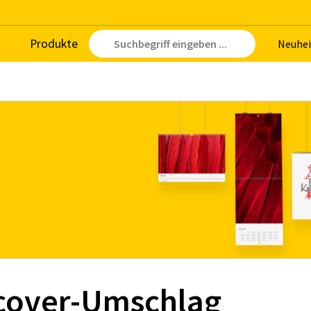
Pro­duk­te
Neu­hei
tcover-Umschlag