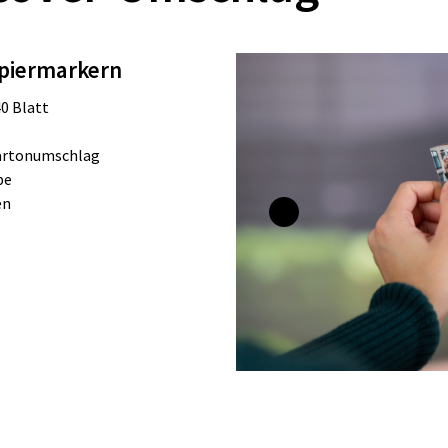
apiermarkern
0 Blatt
Kartonumschlag
be
en