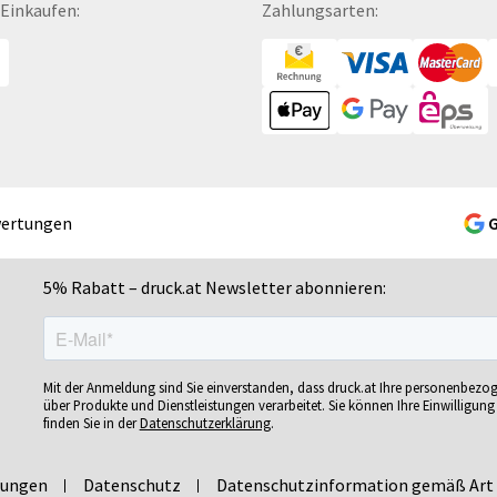
 Einkaufen:
Zahlungsarten:
Gelschreiber
Namensschilder
Se
Gepäckanhänger
Notizbücher
Si
Geschenk-Sets
Ohrstöpsel
Si
Geschenkband
Ordner
Si
Geschenkboxen
POS-Displays
So
Geschenkkartons
PVC-Hartschaumplatten
So
Geschenkpapier
Paketklebebänder
So
wertungen
Getränkebecher
Papierbanderolen
Sn
Getränkedosen
Papiertragetaschen
Sp
5% Rabatt – druck.at Newsletter abonnieren:
ren
Glastrophäen
Pappfiguren
Sp
Gläser
Personalisierte Postkarten
Sp
bän­
Grußkarten
Pins
Sp
Mit der Anmeldung sind Sie einverstanden, dass druck.at Ihre personenbezo
Gutscheine
Plakate
Sp
über Produkte und Dienstleistungen verarbeitet. Sie können Ihre Einwilligung 
finden Sie in der
Datenschutzerklärung
.
Gutscheinhefte
Plakatwände
Sp
Gutscheinhüllen
Planobögen
St
lungen
Datenschutz
Datenschutzinformation gemäß Art 
Haftnotizen
Plastikkarten
St