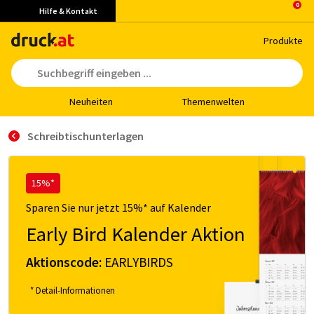
Hilfe & Kontakt
Pro­duk­te
Neu­hei­ten
The­men­wel­ten
Schreibtischunterlagen
15%*
Sparen Sie nur jetzt 15%* auf Kalender
Early Bird Kalender Aktion
Aktionscode:
EARLYBIRDS
* Detail-Informationen