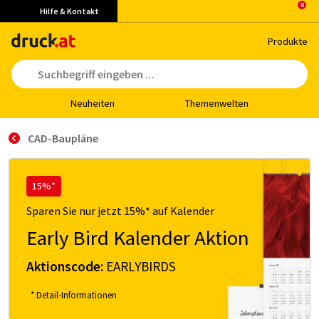
Hilfe & Kontakt
Pro­duk­te
Neu­hei­ten
The­men­wel­ten
CAD-Baupläne
15%*
Sparen Sie nur jetzt 15%* auf Kalender
Early Bird Kalender Aktion
Aktionscode:
EARLYBIRDS
* Detail-Informationen