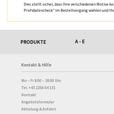
Dies stellt sicher, dass Ihre verschiedenen Motive k
Profidatencheck" im Bestellvorgang wählen und Ihr
A - E
PRODUKTE
Acrylschilder
Kontakt & Hilfe
Anti-Stressbälle
Allwetterplakate
Aluminium-Verbundpl
Kontakt & Hilfe
Mo – Fr 8:00 – 18:00 Uhr
Alu­mi­ni­um-Tex­til­spa
Tel. +43 2256 64 131
men
Kontakt
Aufkleber
Angebotsformular
Auszeichnungen
Abholung & Anfahrt