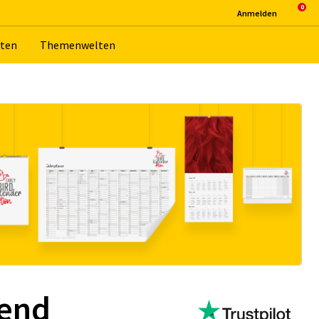
An­mel­den
­ten
The­men­wel­ten
lend