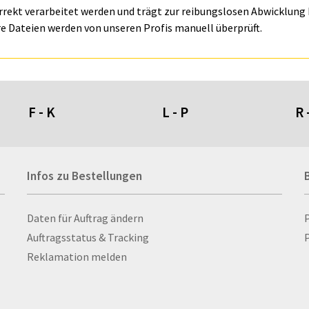
orrekt verarbeitet werden und trägt zur reibungslosen Abwicklung I
e Dateien werden von unseren Profis manuell überprüft.
F - K
L - P
R 
Fahnen- und Wimpelketten
L-Banner
Ra
Infos zu Bestellungen
Fahnensysteme
Lampen
Re
Faltschilder / Nasenschilder
Lanyards & Schlüsselbänder
Re
atten
Feuerzeuge
Laptoptaschen & -
Ri
Infos zu Bestellungen
Daten für Auftrag ändern
nn­rah­
Fischerhut
rucksäcke
Ro
Auftragsstatus & Tracking
P
Flachmänner
Lautsprecher
Ru
Reklamation melden
Flaschen
Leinwand
Ru
Flaschenbanderolen
Lesezeichen
Sc