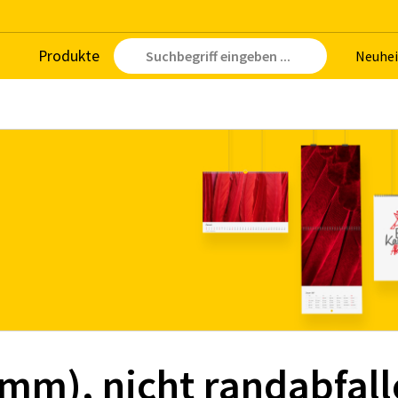
Pro­duk­te
Neu­hei
mm), nicht randabfal