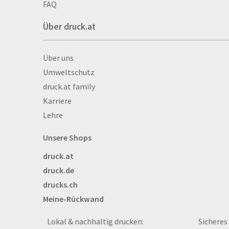
Autogrammkarten
FAQ
Backlight
Über druck.at
Banner
Basketbälle
Über druck.at
Über uns
Beachflags
Umweltschutz
Becher
druck.at family
Bekleidung
Karriere
Bestecktaschen
Lehre
Bettwäsche
Blöcke
Unsere Shops
Briefpapier
druck.at
Broschüren
druck.de
Buttons
drucks.ch
Bälle
Meine-Rückwand
Bücher
CAD-Baupläne
Lokal & nachhaltig drucken:
Sicheres