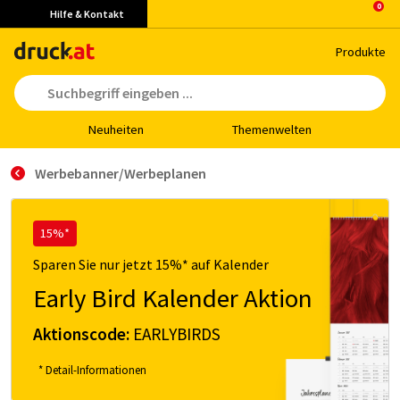
Hilfe & Kontakt
Pro­duk­te
Neu­hei­ten
The­men­wel­ten
Werbebanner/Werbeplanen
15%*
Sparen Sie nur jetzt 15%* auf Kalender
Early Bird Kalender Aktion
Aktionscode:
EARLYBIRDS
* Detail-Informationen