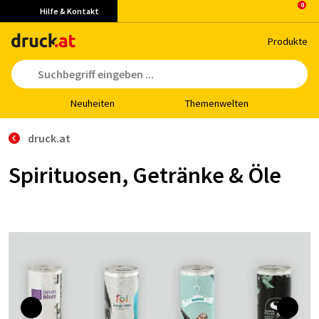
Hilfe & Kontakt
Pro­duk­te
Neu­hei­ten
The­men­wel­ten
druck.at
Spirituosen, Getränke & Öle