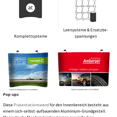
Leer­sys­te­me & Er­satz­be­
Kom­plett­sys­te­me
span­nun­gen
Pop-ups
Diese
Präsentationswand
für den Innenbereich besteht aus
einem sich-selbst-aufbauenden Aluminium-Grundgestell.