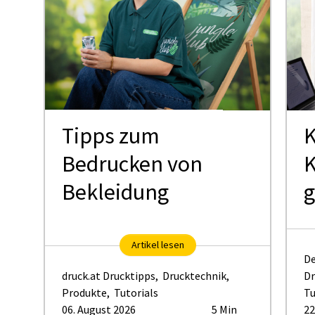
Tipps zum
K
Bedrucken von
K
Bekleidung
g
Artikel lesen
De
druck.at Drucktipps
,
Drucktechnik
,
Dr
Produkte
,
Tutorials
Tu
06. August 2026
5 Min
22