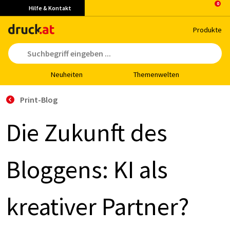
Hilfe & Kontakt
Pro­duk­te
Neu­hei­ten
The­men­wel­ten
Print-Blog
Die Zu­kunft des
Blog­gens: KI als
krea­ti­ver Part­ner?