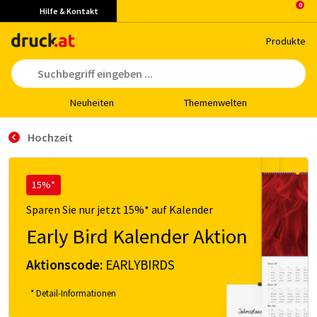
Hilfe & Kontakt
Pro­duk­te
Neu­hei­ten
The­men­wel­ten
Hochzeit
15%*
Sparen Sie nur jetzt 15%* auf Kalender
Early Bird Kalender Aktion
Aktionscode:
EARLYBIRDS
* Detail-Informationen