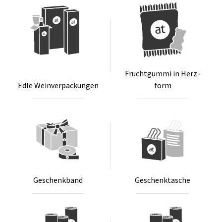
Frucht­gum­mi in Herz­
Ed­le Wein­ver­pa­ckun­gen
form
Ge­schenk­band
Ge­schenk­ta­sche