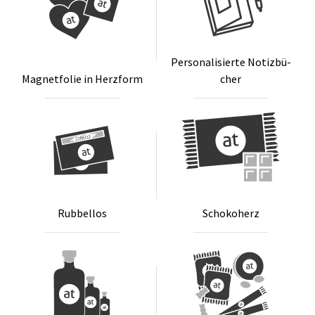
Per­so­na­li­sier­te No­tiz­bü­
Ma­gnet­fo­lie in Herz­form
cher
Rub­bel­los
Scho­koh­erz