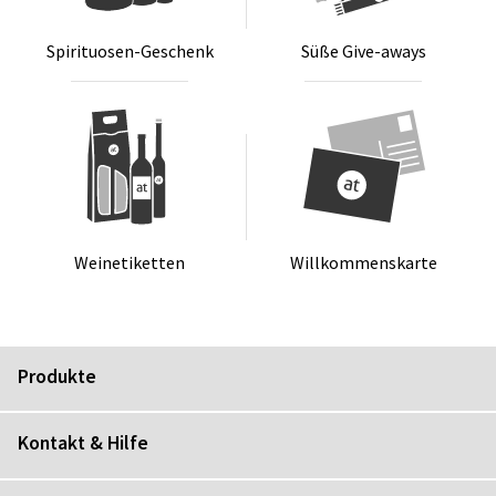
Spi­ri­tuo­sen-Ge­schenk
Sü­ße Gi­ve-aways
Wei­ne­ti­ket­ten
Will­kom­mens­kar­te
Produkte
Kontakt & Hilfe