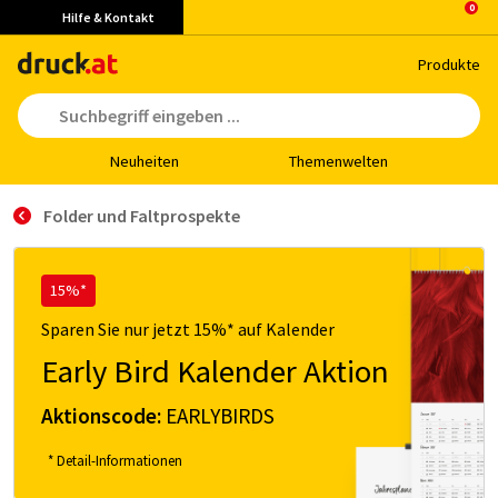
Hilfe & Kontakt
Pro­duk­te
Neu­hei­ten
The­men­wel­ten
Folder und Faltprospekte
15%*
Sparen Sie nur jetzt 15%* auf Kalender
Early Bird Kalender Aktion
Aktionscode:
EARLYBIRDS
* Detail-Informationen