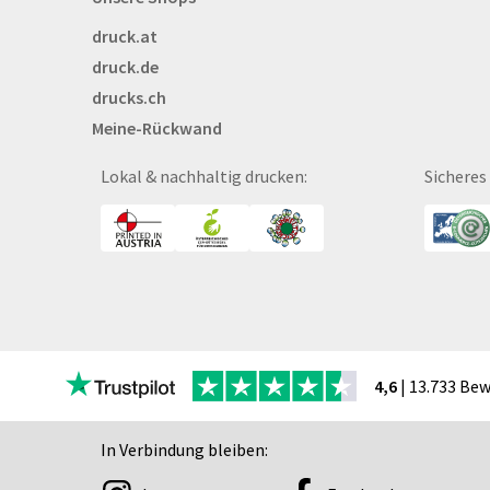
Briefpapier
druck.at
Broschüren
druck.de
Buttons
drucks.ch
Bälle
Meine-Rückwand
Bücher
CAD-Baupläne
Lokal & nachhaltig drucken:
Sicheres
Canvas
Collegeblöcke
Coupon-Kalender
DISPA®-Papierplatte
Deckenhänger
Displaykarton
Displays
4,6
| 13.733 Be
Druckbleistift
DTF Druck
In Verbindung bleiben:
Durchschreibegarnitu