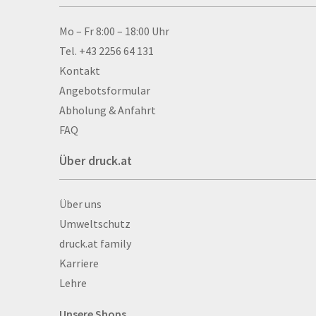
Allwetterplakate
Aluminium-Verbundpl
Kontakt & Hilfe
Mo – Fr 8:00 – 18:00 Uhr
Alu­mi­ni­um-Tex­til­spa
Tel. +43 2256 64 131
men
Kontakt
Aufkleber
Angebotsformular
Auszeichnungen
Abholung & Anfahrt
Autogrammkarten
FAQ
Backlight
Über druck.at
Banner
Basketbälle
Über druck.at
Über uns
Beachflags
Umweltschutz
Becher
druck.at family
Bekleidung
Karriere
Bestecktaschen
Lehre
Bettwäsche
Blöcke
Unsere Shops