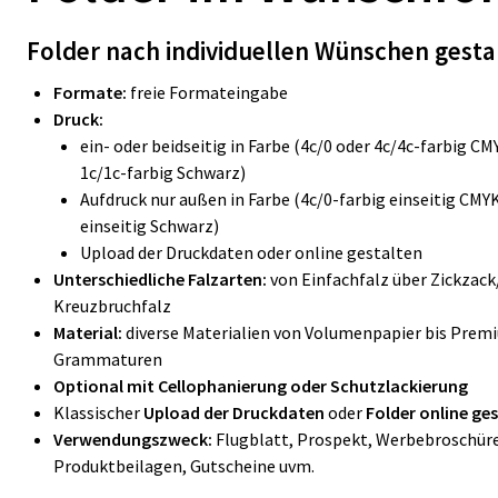
Folder nach individuellen Wünschen gest
Formate:
freie Formateingabe
Druck:
ein- oder beidseitig in Farbe (4c/0 oder 4c/4c-farbig C
1c/1c-farbig Schwarz)
Aufdruck nur außen in Farbe (4c/0-farbig einseitig CMY
einseitig Schwarz)
Upload der Druckdaten oder online gestalten
Unterschiedliche Falzarten:
von Einfachfalz über Zickzack
Kreuzbruchfalz
Material:
diverse Materialien von Volumenpapier bis Prem
Grammaturen
Optional mit Cellophanierung oder Schutzlackierung
Klassischer
Upload der Druckdaten
oder
Folder online ge
Verwendungszweck:
Flugblatt, Prospekt, Werbebroschür
Produktbeilagen, Gutscheine uvm.