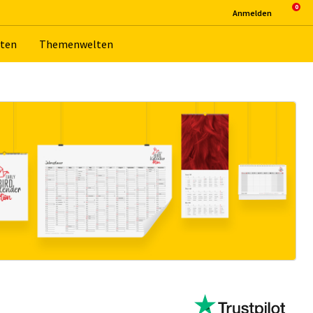
An­mel­den
­ten
The­men­wel­ten