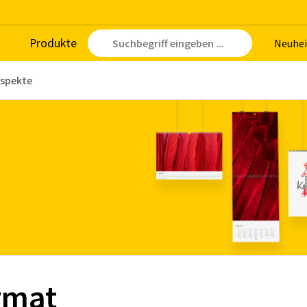
Pro­duk­te
Neu­hei
ospekte
rmat