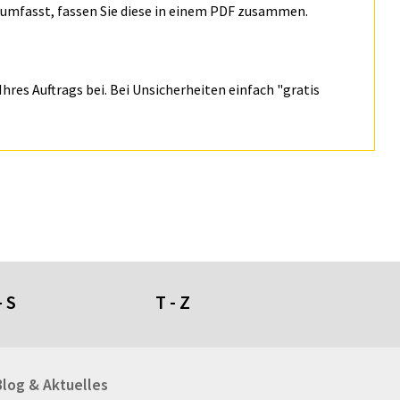
n umfasst, fassen Sie diese in einem PDF zusammen.
hres Auftrags bei. Bei Unsicherheiten einfach "gratis
- S
T - Z
umdüfte
Tafeln
Blog & Aktuelles
genschirme
Tapeten