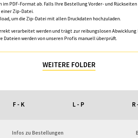
ln im PDF-Format ab. Falls Ihre Bestellung Vorder- und Rückseite
einer Zip-Datei.
oad, um die Zip-Datei mit allen Druckdaten hochzuladen.
orrekt verarbeitet werden und trägt zur reibungslosen Abwicklung I
e Dateien werden von unseren Profis manuell überprüft.
WEITERE FOLDER
F - K
L - P
R 
Fahnen- und Wimpelketten
L-Banner
Ra
Infos zu Bestellungen
Fahnensysteme
Lampen
Re