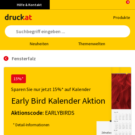
Hilfe & Kontakt
Pro­duk­te
Neu­hei­ten
The­men­wel­ten
Fensterfalz
15%*
Sparen Sie nur jetzt 15%* auf Kalender
Early Bird Kalender Aktion
Aktionscode:
EARLYBIRDS
* Detail-Informationen