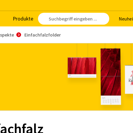
Pro­duk­te
Neu­hei
ospekte
Einfachfalzfolder
fachfalz