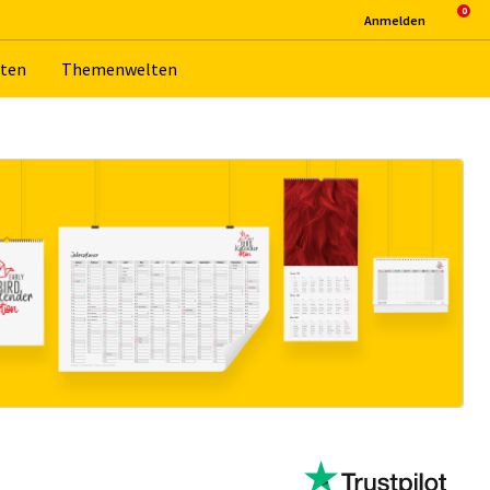
An­mel­den
­ten
The­men­wel­ten