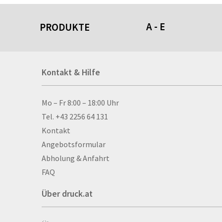
A - E
PRODUKTE
Acrylschilder
Kontakt & Hilfe
Anti-Stressbälle
Allwetterplakate
Aluminium-Verbundpl
Kontakt & Hilfe
Mo – Fr 8:00 – 18:00 Uhr
Alu­mi­ni­um-Tex­til­spa
Tel. +43 2256 64 131
men
Kontakt
Aufkleber
Angebotsformular
Auszeichnungen
Abholung & Anfahrt
Autogrammkarten
FAQ
Backlight
Über druck.at
Banner
Basketbälle