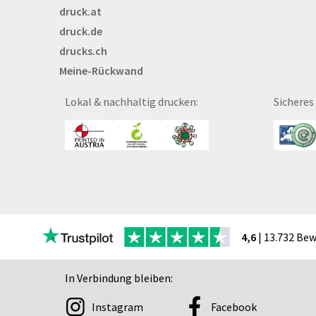
druck.at
Broschüren
druck.de
Buttons
drucks.ch
Bälle
Meine-Rückwand
Bücher
CAD-Baupläne
Lokal & nachhaltig drucken:
Sicheres
Canvas
Collegeblöcke
Coupon-Kalender
DISPA®-Papierplatte
Deckenhänger
Displaykarton
Displays
4,6
| 13.732 Be
Druckbleistift
DTF Druck
In Verbindung bleiben:
Durchschreibegarnitu
Instagram
Facebook
Echtglasschilder