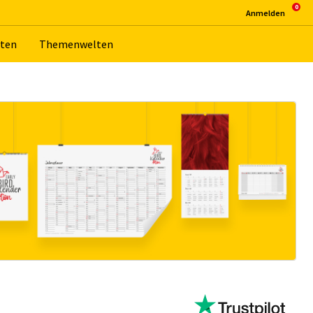
An­mel­den
­ten
The­men­wel­ten