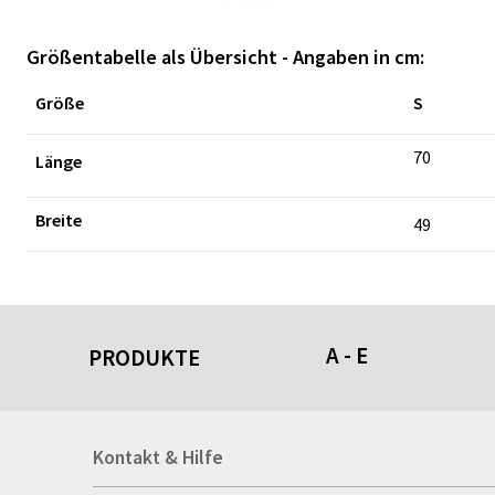
Größentabelle als Übersicht - Angaben in cm:
Größe
S
70
Länge
Breite
49
A - E
PRODUKTE
Acrylschilder
Kontakt & Hilfe
Anti-Stressbälle
Allwetterplakate