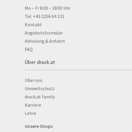
Aluminium-Verbundpl
Kontakt & Hilfe
Mo – Fr 8:00 – 18:00 Uhr
Alu­mi­ni­um-Tex­til­spa
Tel. +43 2256 64 131
men
Kontakt
Aufkleber
Angebotsformular
Auszeichnungen
Abholung & Anfahrt
Autogrammkarten
FAQ
Backlight
Über druck.at
Banner
Basketbälle
Über druck.at
Über uns
Beachflags
Umweltschutz
Becher
druck.at family
Bekleidung
Karriere
Bestecktaschen
Lehre
Bettwäsche
Blöcke
Unsere Shops
Briefpapier