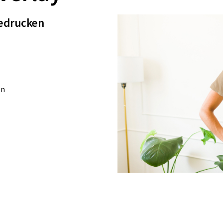
edrucken
en