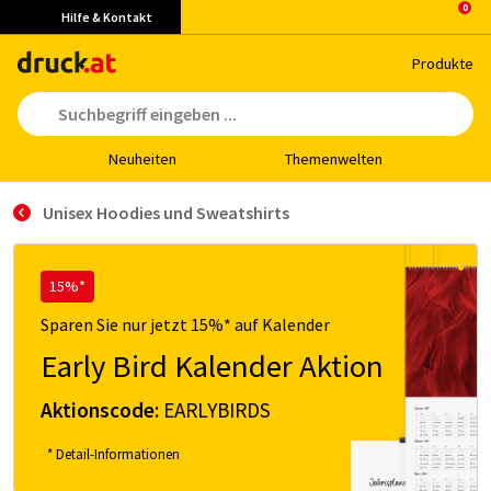
Hilfe & Kontakt
Pro­duk­te
Neu­hei­ten
The­men­wel­ten
Unisex Hoodies und Sweatshirts
15%*
Sparen Sie nur jetzt 15%* auf Kalender
Early Bird Kalender Aktion
Aktionscode:
EARLYBIRDS
* Detail-Informationen