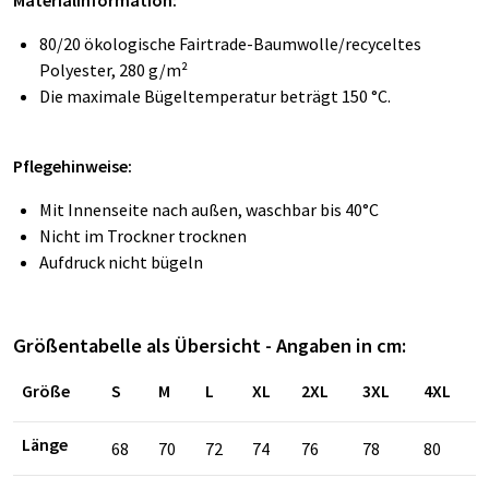
Materialinformation:
80/20 ökologische Fairtrade-Baumwolle/recyceltes
Polyester, 280 g/m²
Die maximale Bügeltemperatur beträgt 150 °C.
Pflegehinweise:
Mit Innenseite nach außen, waschbar bis 40°C
Nicht im Trockner trocknen
Aufdruck nicht bügeln
Größentabelle als Übersicht - Angaben in cm:
Größe
S
M
L
XL
2XL
3XL
4XL
Länge
68
70
72
74
76
78
80